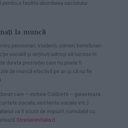
ă pentru a facilita abordarea sectorului
emați la muncă
ntru pensionari, studenți, șomeri, beneficiari
ție socială și deținuți admiși să lucreze în
de durata prestației care nu poate fi
 zile de muncă efectivă pe an și să nu fie
ă.
donat care – incheie Coldiretti – garanteaza
curitate sociala, asistenta sociala etc.)
lariul va fi scutit de impozit, cumulabil cu
elatează
Stranieriinitalia.it
.