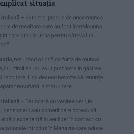
mplicat situația
 italiană
– Este mai presus de orice muncă
oadele de recoltare care au fost întotdeauna
țări care stau în Italia pentru câteva luni,
rocă.
uația
, rezultând o lipsă de forță de muncă
e, în ultimii ani, au avut probleme în găsirea
i recoltare, fiind deseori nevoite să renunțe
eapărat recoltată la maturitate.
 italiană
– Dar odată cu venirea verii, în
ii, pensionarii sau șomerii care doresc să
aibă o experiență în aer liber în contact cu
ii ocazionale introdus în Manevra care aduce