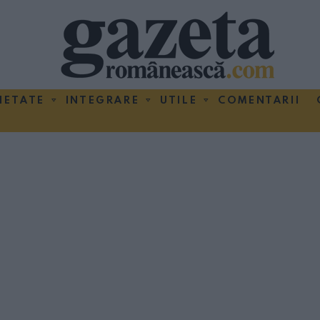
IETATE
INTEGRARE
UTILE
COMENTARII