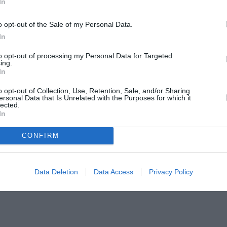
In
e 15 miliarde de euro pe an între proaspăt și
o opt-out of the Sale of my Personal Data.
In
datorită activității a peste 300.000 de ferme
în Italia, care sunt acum în pericol.
to opt-out of processing my Personal Data for Targeted
ing.
In
te intensă, cu operațiuni greu de mecanizat
o opt-out of Collection, Use, Retention, Sale, and/or Sharing
ism, cu nevoie de zile lucrătoare, între
ersonal Data that Is Unrelated with the Purposes for which it
lected.
ntre 80 la mere și peste 510 la căpșuni.
In
fructe este recoltat de mâini străine în
CONFIRM
re muncitorii imigranți sunt o componentă
ial, ca și în cazul – explică Coldiretti – al
Data Deletion
Data Access
Privacy Policy
re în Trentino, piersici și pere în Emilia