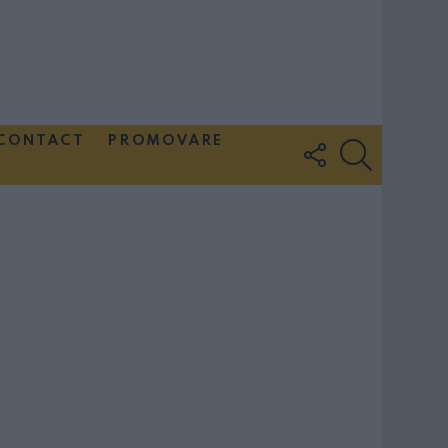
CONTACT
PROMOVARE
FOLLOW
SEARCH
US
Couple Photoshoot Paris