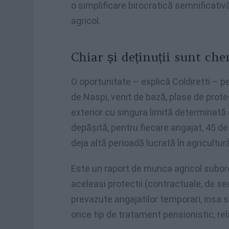
o simplificare birocratică semnificativ
agricol.
Chiar și deținuții sunt ch
O oportunitate – explică Coldiretti – pe
de Naspi, venit de bază, plase de protec
exterior cu singura limită determinată 
depășită, pentru fiecare angajat, 45 de
deja altă perioadă lucrată în agricultur
Este un raport de munca agricol subor
aceleasi protectii (contractuale, de se
prevazute angajatilor temporari, insa sa
orice tip de tratament pensionistic, r