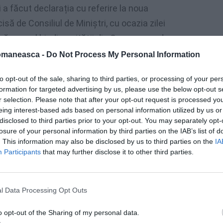
i a făcut declarația cu referire la noua
isă de Consiliul de Miniștri, cu ocazia zilei
țărănesc al biodiversităţii din Cosenza, unde
diretti.
omaneasca -
Do Not Process My Personal Information
dini – ca Guvernul să fi pus în aplicare
to opt-out of the sale, sharing to third parties, or processing of your per
formation for targeted advertising by us, please use the below opt-out s
i ani a fluxurilor, pentru a permite o
r selection. Please note that after your opt-out request is processed y
re ferme.
eing interest-based ads based on personal information utilized by us or
disclosed to third parties prior to your opt-out. You may separately opt-
losure of your personal information by third parties on the IAB’s list of
omânilor pentru munca în străinătate, e abia
. This information may also be disclosed by us to third parties on the
IA
Participants
that may further disclose it to other third parties.
e și legume
l Data Processing Opt Outs
 subliniază Coldiretti – garantează Italiei
o opt-out of the Sharing of my personal data.
ste 40% din totalul agriculturii.