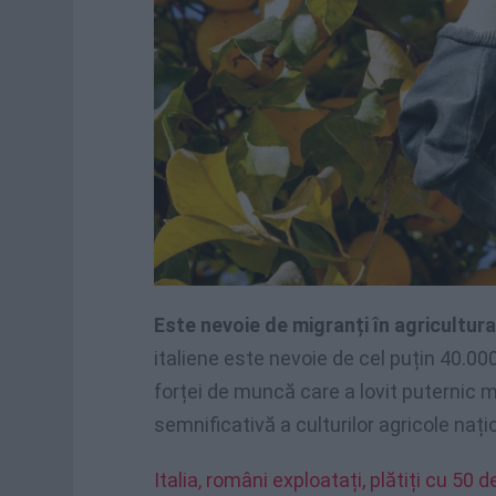
Este nevoie de migranți în agricultura
italiene este nevoie de cel puțin 40.0
forței de muncă care a lovit puternic m
semnificativă a culturilor agricole nați
Italia, români exploatați, plătiți cu 50