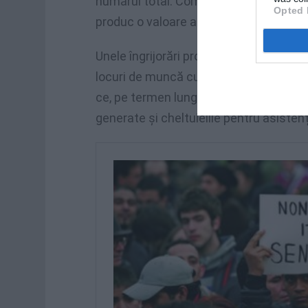
numărul total. Companiile străine număr
Opted 
produc o valoare adăugată de 125,9 mil
Unele îngrijorări provin din faptul că s
locuri de muncă cu calificare scăzută 
ce, pe termen lung, ar putea duce la un 
generate și cheltuielile pentru asisten