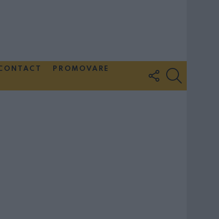
CONTACT
PROMOVARE
FOLLOW
SEARCH
US
Couple Photoshoot Paris