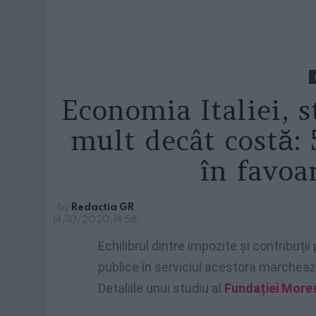
Economia Italiei, s
mult decât costă:
în favoa
by
Redactia GR
14/10/2020, 14:58
Echilibrul dintre impozite și contribuții p
publice în serviciul acestora marcheaz
Detaliile unui studiu al
Fundației More