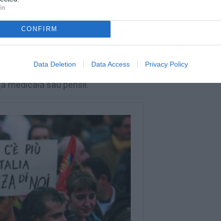
ă 548.000, 10,7% din totalul național și
In
iarde.
CONFIRM
trăinii sunt predominant tineri și desfășoară
(doar 12% au o diplomă) sau în negru, ceea
Data Deletion
Data Access
Privacy Policy
echilibru negativ între veniturile fiscale
ță medicală sau pensii.