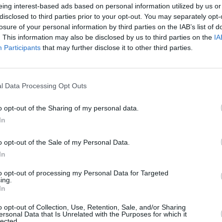
eing interest-based ads based on personal information utilized by us or
disclosed to third parties prior to your opt-out. You may separately opt-
losure of your personal information by third parties on the IAB’s list of
. This information may also be disclosed by us to third parties on the
IA
trăini, egal cu 146,7 miliarde
Participants
that may further disclose it to other third parties.
l Data Processing Opt Outs
 10,7% din totalul național
o opt-out of the Sharing of my personal data.
In
și generează 9,5% din produsul intern brut
te), datorită a două milioane și jumătate de
o opt-out of the Sale of my Personal Data.
n servicii.
In
to opt-out of processing my Personal Data for Targeted
nori (+ 32,7% în 10 ani): în total sunt 722.000
ing.
In
inezii fiind în frunte, urmați îndeaproape
 ei reprezintă aproximativ o zecime din
o opt-out of Collection, Use, Retention, Sale, and/or Sharing
ersonal Data that Is Unrelated with the Purposes for which it
lected.