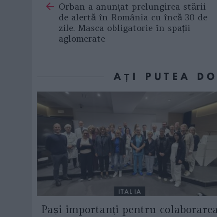
Orban a anunțat prelungirea stării
more
de alertă în România cu încă 30 de
zile. Masca obligatorie în spații
aglomerate
AȚI PUTEA D
ITALIA
Pași importanți pentru colaborare