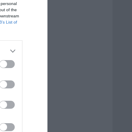
 personal
out of the
 downstream
B’s List of