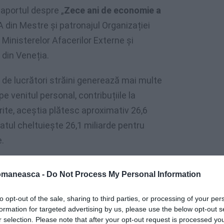
aportul despre „
Zece ani de economie a
A din Mestre și patronajul Organizației
 Ministerelor Afacerilor Externe și
 din Veneția.
e de lucrători străini generează mai multe
pe venitul personal, contribuțiile la
erite, aceștia plătesc aproximativ 26,6
tatul cheltuiește 26,1 miliarde pentru
.
omaneasca -
Do Not Process My Personal Information
de străini. Statul cheltuie 26,1 cu
to opt-out of the sale, sharing to third parties, or processing of your per
formation for targeted advertising by us, please use the below opt-out s
r selection. Please note that after your opt-out request is processed y