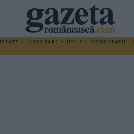
IETATE
INTEGRARE
UTILE
COMENTARII