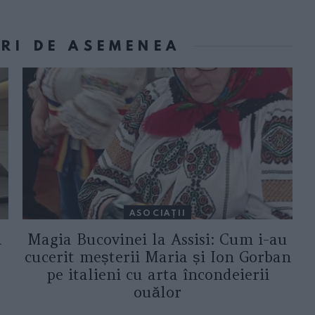
ORI DE ASEMENEA
ASOCIAŢII
a
Magia Bucovinei la Assisi: Cum i-au
cucerit meșterii Maria și Ion Gorban
pe italieni cu arta încondeierii
ouălor