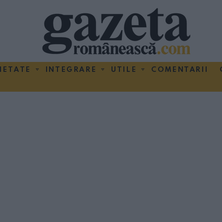
IETATE
INTEGRARE
UTILE
COMENTARII