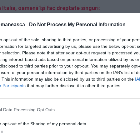
Italia, oamenii își fac dreptate singuri:
ea furioasă
omaneasca -
Do Not Process My Personal Information
 otrăvească mama, apoi s-a
to opt-out of the sale, sharing to third parties, or processing of your per
formation for targeted advertising by us, please use the below opt-out s
r selection. Please note that after your opt-out request is processed y
eing interest-based ads based on personal information utilized by us or
 zona Corticella, în apropiere de Hipodromul
disclosed to third parties prior to your opt-out. You may separately opt-
rii de la stațiile din apropiere – Navile și
losure of your personal information by third parties on the IAB’s list of
. This information may also be disclosed by us to third parties on the
IA
, alertați de vecinii celor două femei.
Participants
that may further disclose it to other third parties.
l Data Processing Opt Outs
o opt-out of the Sharing of my personal data.
In