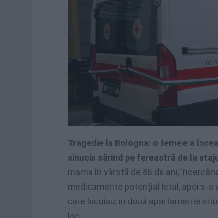
Tragedie la Bologna: o femeie a înce
sinucis sărind pe fereastră de la etaju
mama în vârstă de 86 de ani, încercân
medicamente potențial letal, apoi s-a aru
care locuiau, în două apartamente situat
loc.