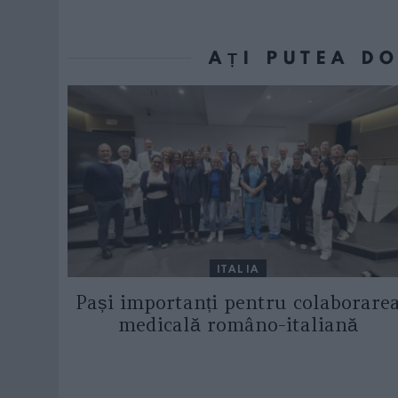
AȚI PUTEA D
ITALIA
Pași importanți pentru colaborare
medicală româno-italiană