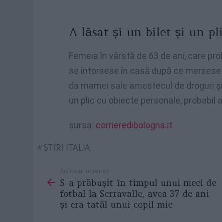
A lăsat și un bilet și un p
Femeia în vârstă de 63 de ani, care pr
se întorsese în casă după ce mersese la
da mamei sale amestecul de droguri și ap
un plic cu obiecte personale, probabil a
sursa:
corrieredibologna.it
STIRI ITALIA
Articolul anterior
See
S-a prăbușit în timpul unui meci de
more
fotbal la Serravalle, avea 37 de ani
și era tatăl unui copil mic