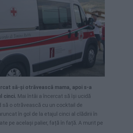
arcat să-și otrăvească mama, apoi s-a
l cinci.
Mai întâi a încercat să își ucidă
d să o otrăvească cu un cocktail de
ncat în gol de la etajul cinci al clădirii în
e pe același palier, față în față. A murit pe