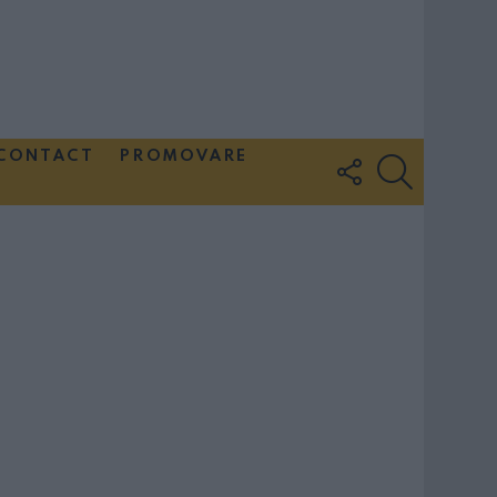
CONTACT
PROMOVARE
FOLLOW
SEARCH
US
Couple Photoshoot Paris