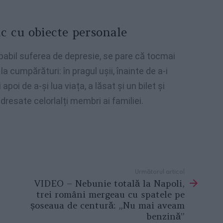
lic cu obiecte personale
obabil suferea de depresie, se pare că tocmai
 cumpărături: în pragul ușii, înainte de a-i
oi de a-și lua viața, a lăsat și un bilet și
dresate celorlalți membri ai familiei.
Următorul articol
VIDEO – Nebunie totală la Napoli,
trei români mergeau cu spatele pe
șoseaua de centură: „Nu mai aveam
benzină”