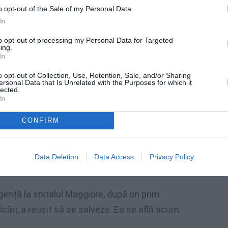
o opt-out of the Sale of my Personal Data.
In
to opt-out of processing my Personal Data for Targeted
ing.
In
o opt-out of Collection, Use, Retention, Sale, and/or Sharing
 ani, tocmai fiica bătrânei de 86 de ani, care
ersonal Data that Is Unrelated with the Purposes for which it
lected.
rnic cu solul: la sosirea paramedicilor,
In
tru ea decât să declare decesul. Pe de altă
CONFIRM
 inconștientă la domiciliu de către poliție,
ul ei italian. „Alina a fost sugrumată în
Data Deletion
Data Access
Privacy Policy
gență la spitalul Maggiore, după un prim
ficări, a reușit să se salveze. Ea se află acum