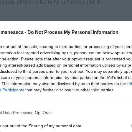
probabil aflase că bătrânul ascundea bani în
pă câteva supravegheri în localitatea
omaneasca -
Do Not Process My Personal Information
artenera de viață și câțiva conaționali. Pe
, adăugând în plus numele său real.
to opt-out of the sale, sharing to third parties, or processing of your per
formation for targeted advertising by us, please use the below opt-out s
r selection. Please note that after your opt-out request is processed y
eing interest-based ads based on personal information utilized by us or
disclosed to third parties prior to your opt-out. You may separately opt-
losure of your personal information by third parties on the IAB’s list of
. This information may also be disclosed by us to third parties on the
IA
Participants
that may further disclose it to other third parties.
l Data Processing Opt Outs
o opt-out of the Sharing of my personal data.