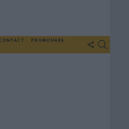
CONTACT
PROMOVARE
FOLLOW
SEARCH
US
Couple Photoshoot Paris