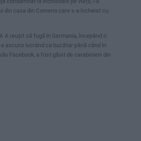
ja condamnat la închisoare pe viață, l-a
lui din casa din Comerio care s-a încheiat cu
4. A reușit să fugă în Germania, începând o
s-a ascuns lucrând ca bucătar până când în
 său Facebook, a fost găsit de carabinierii din