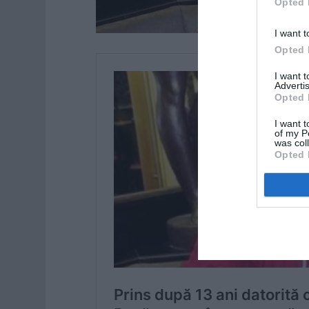
Opted 
I want t
Opted 
I want 
Advertis
Opted 
I want t
of my P
was col
Opted 