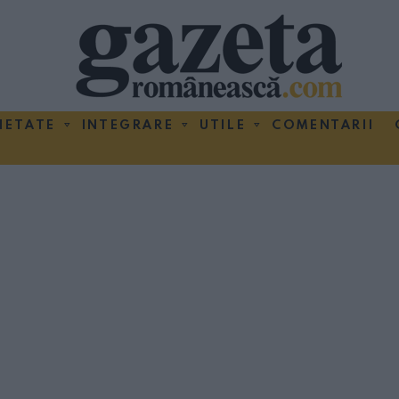
IETATE
INTEGRARE
UTILE
COMENTARII