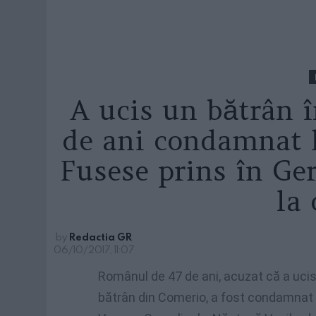
A ucis un bătrân î
de ani condamnat l
Fusese prins în Ge
la
by
Redactia GR
06/10/2017, 11:07
Românul de 47 de ani, acuzat că a ucis
bătrân din Comerio, a fost condamnat l