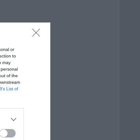
sonal or
ection to
ou may
 personal
out of the
 downstream
B’s List of