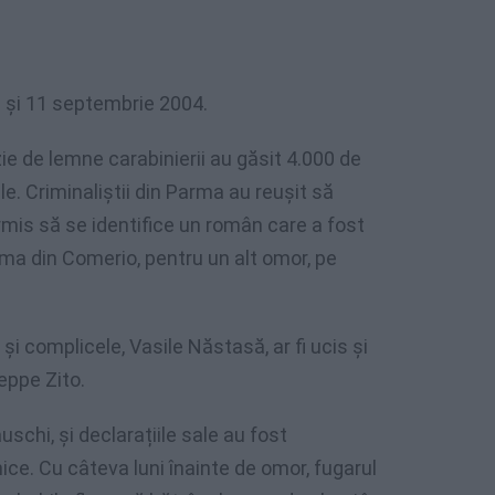
0 și 11 septembrie 2004.
ie de lemne carabinierii au găsit 4.000 de
le. Criminaliștii din Parma au reușit să
rmis să se identifice un român care a fost
rima din Comerio, pentru un alt omor, pe
și complicele, Vasile Năstasă, ar fi ucis și
eppe Zito.
schi, și declarațiile sale au fost
ice. Cu câteva luni înainte de omor, fugarul