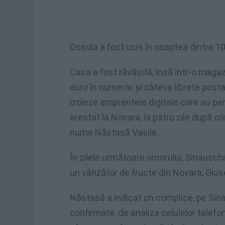
Ossola a fost ucis în noaptea dintre 1
Casa a fost răvășită, însă într-o magaz
euro în numerar și câteva librete poșta
izoleze amprentele digitale care au pe
arestat la Novara, la patru zile după c
nume Năstasă Vasile.
În zilele următoare omorului, Sinauschi 
un vânzător de fructe din Novara, Gius
Năstasă a indicat un complice, pe Sinau
confirmate de analiza celulelor telefon