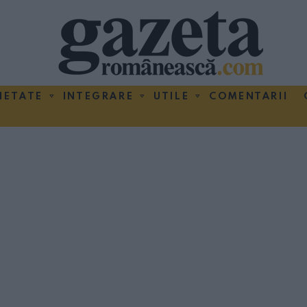
IETATE
INTEGRARE
UTILE
COMENTARII