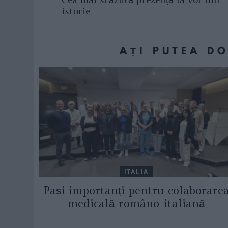
istorie
AȚI PUTEA D
ITALIA
Pași importanți pentru colaborare
medicală româno-italiană