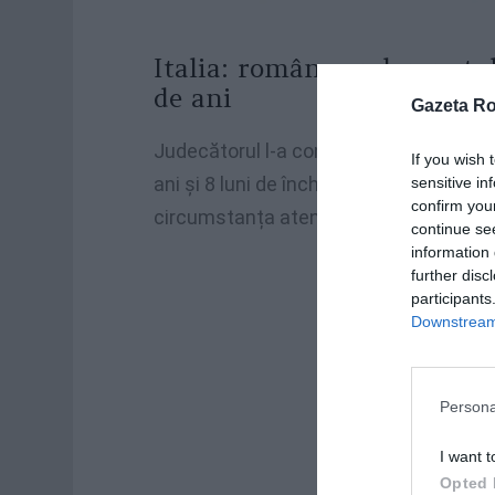
Italia: român condamnat d
de ani
Gazeta R
Judecătorul l-a condamnat pe românul I
If you wish 
ani și 8 luni de închisoare pentru omor,
sensitive in
confirm you
circumstanța atenuantă a provocării.
continue se
information 
further disc
participants
Downstream 
Persona
I want t
Opted 