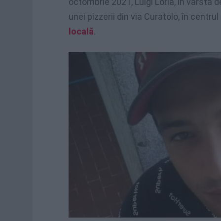
octombrie 2021, Luigi Loria, în vârstă d
unei pizzerii din via Curatolo, în centrul
locală
.