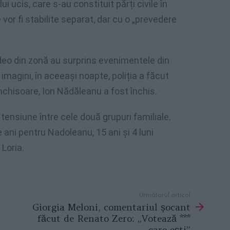
i ucis, care s-au constituit părți civile în
or fi stabilite separat, dar cu o „prevedere
eo din zonă au surprins evenimentele din
imagini, în aceeași noapte, poliția a făcut
 închisoare, Ion Nădăleanu a fost închis.
ensiune între cele două grupuri familiale.
ani pentru Nadoleanu, 15 ani și 4 luni
Loria.
Următorul articol
Giorgia Meloni, comentariul șocant
făcut de Renato Zero: „Votează ***
care ești”