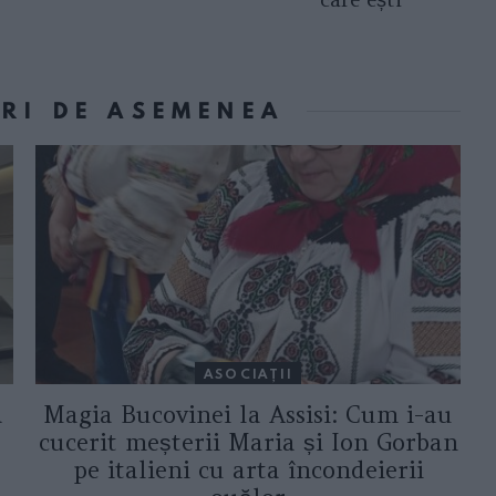
ORI DE ASEMENEA
ASOCIAŢII
a
Magia Bucovinei la Assisi: Cum i-au
cucerit meșterii Maria și Ion Gorban
pe italieni cu arta încondeierii