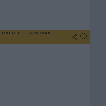
CONTACT
PROMOVARE
FOLLOW
SEARCH
US
Couple Photoshoot Paris