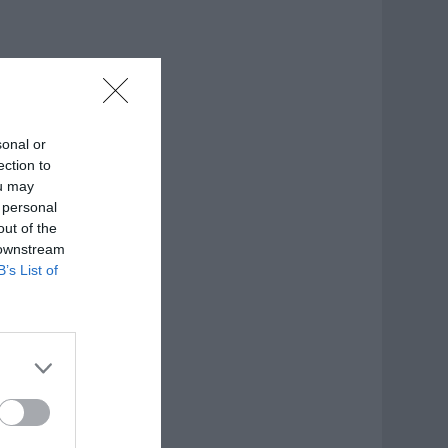
sonal or
ection to
ou may
 personal
out of the
 downstream
B’s List of