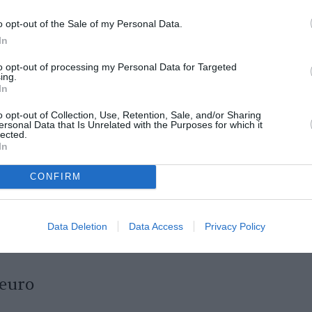
o opt-out of the Sale of my Personal Data.
In
ârstă de 39 de ani, a fost achitat pentru
to opt-out of processing my Personal Data for Targeted
ing.
at la 3 ani și 4 luni pentru ultraj și port
In
o opt-out of Collection, Use, Retention, Sale, and/or Sharing
ersonal Data that Is Unrelated with the Purposes for which it
lected.
sala, în vârstă de 27 de ani, fratele
In
i și 4 luni pentru ultraj. Sora sa, Catia Loria,
lul obișnuit și a fost achitată.
CONFIRM
t în râu de soția sa: „Voia să mă
Data Deletion
Data Access
Privacy Policy
 euro