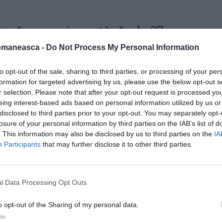
upă ce a ucis un tânăr de 27
omaneasca -
Do Not Process My Personal Information
on Nadoleanu, în vârstă de 21 de ani, la 14
to opt-out of the sale, sharing to third parties, or processing of your per
 violențe și port ilegal de cuțit, recunoscând
formation for targeted advertising by us, please use the below opt-out s
r selection. Please note that after your opt-out request is processed y
eing interest-based ads based on personal information utilized by us or
disclosed to third parties prior to your opt-out. You may separately opt-
losure of your personal information by third parties on the IAB’s list of
. This information may also be disclosed by us to third parties on the
IA
Participants
that may further disclose it to other third parties.
l Data Processing Opt Outs
o opt-out of the Sharing of my personal data.
In