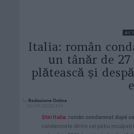
ACT
Italia: român con
un tânăr de 27 
plătească și desp
by
Redazione Online
26/09/2022, 11:43
Știri
Italia
: român condamnat după ce a
condamnate dintre cei patru inculpați în