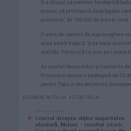
S-a dispus ca membrii familiei bărbatulu
proces, să primească despăgubiri care v
provizorie” de 180.000 de euro în total.
O serie de camere de supraveghere vid
acea seară tragică. Și pe baza acestor 
arestări. Pentru că l-a ucis pe Loria în
Au existat dezacorduri și momente de t
Procurorul ceruse o pedeapsă de 20 de 
pentru Țapu și doi ani pentru Giuseppe 
ROMANI IN ITALIA
STIRI ITALIA
Articolul anterior
See
Centrul dreapta obține majoritatea
more
absolută, Meloni – rezultat istoric.
Cea mai scăzută prezență la vot din