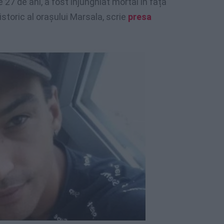
e 27 de ani, a fost înjunghiat mortal în fața
 istoric al orașului Marsala, scrie
presa