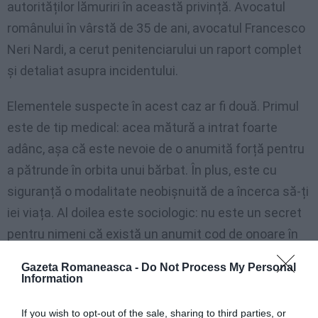
autorităților lămuriri în această privință. Avocatul
românului în vârstă de 35 de ani, avocatul Francesco
Neri Nardi, a cerut penitenciarului un raport complet
și detaliat asupra incidentului.
Elementele suspecte în acest caz ar fi două. Primul
este de tip medical: acea mătură a intrat foarte
adânc, așa că este nevoie de o anumită forță pentru
a pătrunde în orbita unui bărbat. În plus, este cu
siguranță o modalitate neobișnuită de a încerca să-ți
iei viața. Al doilea este sociologic: nu este un secret
pentru nimeni că există un anumit cod de onoare în
închisoare. Cei care comit crime violente împotriva
Gazeta Romaneasca -
Do Not Process My Personal
femeilor și copiilor sunt „pedepsiți”: motiv pentru
Information
care foarte des, în anumite situații, izolarea se aplică
If you wish to opt-out of the sale, sharing to third parties, or