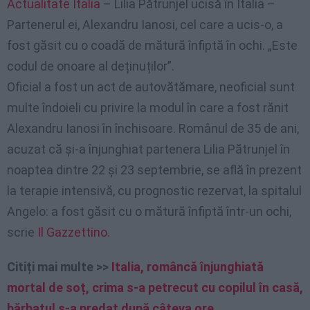
Actualitate Italia
– Lilia Pătrunjel ucisă în Italia –
Partenerul ei, Alexandru Ianosi, cel care a ucis-o, a
fost găsit cu o coadă de mătură înfiptă în ochi. „Este
codul de onoare al deținuților”.
Oficial a fost un act de autovătămare, neoficial sunt
multe îndoieli cu privire la modul în care a fost rănit
Alexandru Ianosi în închisoare. Românul de 35 de ani,
acuzat că și-a înjunghiat partenera Lilia Pătrunjel în
noaptea dintre 22 și 23 septembrie, se află în prezent
la terapie intensivă, cu prognostic rezervat, la spitalul
Angelo: a fost găsit cu o mătură înfiptă într-un ochi,
scrie
Il Gazzettino.
Citiți mai multe >>
Italia, româncă înjunghiată
mortal de soț, crima s-a petrecut cu copilul în casă,
bărbatul s-a predat după câteva ore