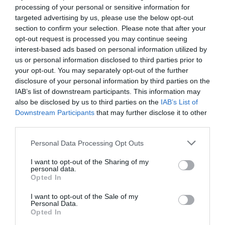
din motive de siguranță.
processing of your personal or sensitive information for
targeted advertising by us, please use the below opt-out
Autoritățile, în acest moment, exclud că românul în
section to confirm your selection. Please note that after your
opt-out request is processed you may continue seeing
vârstă de 35 de ani să fi fost victima unei reglări de
interest-based ads based on personal information utilized by
conturi. Este posibil ca avocatii lui Ianosi sa ceara
us or personal information disclosed to third parties prior to
investigatii suplimentare.
your opt-out. You may separately opt-out of the further
disclosure of your personal information by third parties on the
IAB’s list of downstream participants. This information may
also be disclosed by us to third parties on the
IAB’s List of
Este în comă farmacologică
Downstream Participants
that may further disclose it to other
third parties.
Alexandru a ajuns la spital, deja intubat, duminică
după-amiază. Bărbatul a fost operat de urgență și de
Personal Data Processing Opt Outs
atunci nu s-a mai trezit: a fost mereu sedat, așa că
I want to opt-out of the Sharing of my
personal data.
nimeni nu a putut vorbi cu el.
Opted In
Între timp, astăzi se efectuează autopsia asupra
I want to opt-out of the Sale of my
Liliei. Sunt puține îndoieli cu privire la cauzele morții,
Personal Data.
Opted In
dar autopsia va servi pentru a afla de câte ori a fost