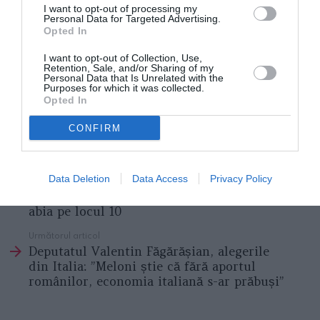
I want to opt-out of processing my
înjunghiată femeia și dacă, înainte de a fi ucisă, a
Personal Data for Targeted Advertising.
Opted In
fost lovită cu vreun obiect în cap, pentru a o năuci.
I want to opt-out of Collection, Use,
Retention, Sale, and/or Sharing of my
Italia, bărbat arestat după ce și-a rănit grav soția
Personal Data that Is Unrelated with the
Purposes for which it was collected.
folosind smartphonul ca armă: ”Fugiți, o omoară în
Opted In
bătaie”
CONFIRM
Articolul anterior
See
Data Deletion
Data Access
Privacy Policy
Italia nu mai e în topul preferințelor
more
românilor pentru munca în străinătate, e
abia pe locul 10
Următorul articol
Deputatul Valentin Făgărășian, alegerile
din Italia: ”Meloni știe că fără aportul
românilor, economia italiană s-ar prăbuși”