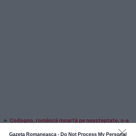
►
Codogno, româncă moartă pe neașteptate, s-a
prăbușit pe stradă în drum spre muncă. „Era o
Gazeta Romaneasca -
Do Not Process My Personal