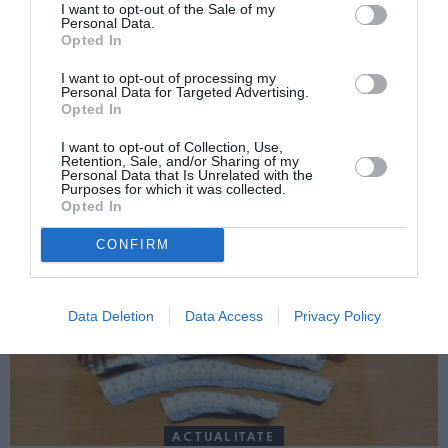
I want to opt-out of the Sale of my
Următorul articol
Personal Data.
I s-a făcut rău în timp ce înota în lacul
Opted In
Bracciano: român salvat de un carabinier în
afara serviciului
I want to opt-out of processing my
Personal Data for Targeted Advertising.
Opted In
I want to opt-out of Collection, Use,
AȚI PUTEA DORI DE
Retention, Sale, and/or Sharing of my
ASEMENEA
Personal Data that Is Unrelated with the
Purposes for which it was collected.
Opted In
CONFIRM
Data Deletion
Data Access
Privacy Policy
ACTUALITATE