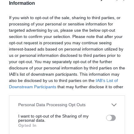
persoană splendidă și generoasă”
Information
Corpul femeii de 55 de ani nu prezintă aparent răni
If you wish to opt-out of the sale, sharing to third parties, or
processing of your personal or sensitive information for
sau răni sau semne de strangulare, dar dinamica
targeted advertising by us, please use the below opt-out
este investigată de carabinieri. Magistratul Vittorio
section to confirm your selection. Please note that after your
opt-out request is processed you may continue seeing
Misiti a dispus sechestrul locuintei si autopsia care
interest-based ads based on personal information utilized by
va servi la clarificarea cauzelor mortii. Partenerul
us or personal information disclosed to third parties prior to
your opt-out. You may separately opt-out of the further
Elenei Scurtu a fost audiat pentru reconstituirea
disclosure of your personal information by third parties on the
faptelor. Vecinii au semnalat certuri continue și
IAB’s list of downstream participants. This information may
violente între bărbat și femeie.
also be disclosed by us to third parties on the
IAB’s List of
Downstream Participants
that may further disclose it to other
third parties.
JUDICIARE
Personal Data Processing Opt Outs
Articolul anterior
See
Votul în diaspora la alegerile europene,
more
I want to opt-out of the Sharing of my
personal data.
surpriza SOS România: Diana Șoșoacă a
Opted In
obținut peste 13%