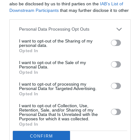
locuitori.
also be disclosed by us to third parties on the
IAB’s List of
Downstream Participants
that may further disclose it to other
third parties.
Cât de mici sunt salariile
Personal Data Processing Opt Outs
Sunt 3.140.197 de angajați privați, cu un salariu
I want to opt-out of the Sharing of my
personal data.
mediu anual (RMA) de
15.261,87 euro
. Dintre aceștia,
Opted In
2.316.034 lucrează în sectorul privat non-agricol
I want to opt-out of the Sale of my
(64,5% bărbați), cu un RMA de 17.490,98 euro
Personal Data.
Opted In
(19.311,42 euro pentru bărbați și 14.187,15 euro
I want to opt-out of processing my
pentru femei); În sectorul agricol lucrează 285.395
Personal Data for Targeted Advertising.
(73,5% bărbați), cu un RMA de
9.061,97 euro
Opted In
(9.600,62 bărbați și 7.567,18 femei), în timp ce
I want to opt-out of Collection, Use,
Retention, Sale, and/or Sharing of my
lucrătorii casnici sunt 538.768 (doar 13,4% bărbați)
Personal Data that Is Unrelated with the
Purposes for which it was collected.
cu un RMA de
8.963.82,90 euro
pentru bărbați și
Opted In
7.567,18 euro. euro pentru femei).
CONFIRM