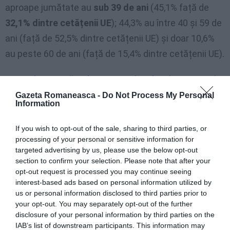
aproape jumătate au
sub 39 de ani
(45,1% față de
32,1% dintre cetățenii UE
); 44,3% au între 40 și 59 de
ani (față de 52,5% dintre cetățenii UE) și doar 10,6%
au peste 60 de ani (față de 15,4% dintre cetățenii UE).
61,7% dintre străinii înregistrați în arhivele Institutului
în 2022 locuiesc sau lucrează în nordul Italiei, 23,5% în
Gazeta Romaneasca -
Do Not Process My Personal
Information
centrul Italiei și 14,8% în sudul Italiei și Insule. În Nord
și Centru, străinii din afara UE predomină în mod clar
If you wish to opt-out of the sale, sharing to third parties, or
processing of your personal or sensitive information for
față de cetățenii UE (75,3% în Nord și 70,4% în
targeted advertising by us, please use the below opt-out
Centru), în timp ce în Sud, străinii extracomunitari
section to confirm your selection. Please note that after your
reprezintă 64,7%. Față de populația rezidentă, în Nord
opt-out request is processed you may continue seeing
interest-based ads based on personal information utilized by
incidența străinilor legali este de 9,4 la 100 de
us or personal information disclosed to third parties prior to
locuitori, în Centru 8,3, în Sud și Insule 3,1.
La nivel
your opt-out. You may separately opt-out of the further
disclosure of your personal information by third parties on the
național, incidența este de 7,1 străini la 100 de
IAB’s list of downstream participants. This information may