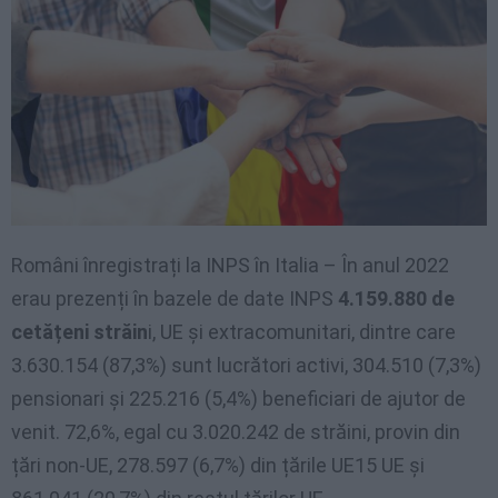
Români înregistrați la INPS în Italia – În anul 2022
erau prezenți în bazele de date INPS
4.159.880 de
cetățeni străin
i, UE și extracomunitari, dintre care
3.630.154 (87,3%) sunt lucrători activi, 304.510 (7,3%)
pensionari și 225.216 (5,4%) beneficiari de ajutor de
venit. 72,6%, egal cu 3.020.242 de străini, provin din
țări non-UE, 278.597 (6,7%) din țările UE15 UE și