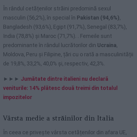
În rândul cetățenilor străini predomină sexul
masculin (56,2%), în special în
Pakistan (94,6%)
,
Bangladesh (93,6%), Egipt (91,7%), Senegal (83,7%),
India (78,8%) și Maroc (71,7%). . Femeile sunt
predominante în rândul lucrătorilor din
Ucraina
,
Moldova, Peru și Filipine, țări cu o rată a masculinității
de 19,8%, 33,2%, 40,0% și, respectiv, 42,3%.
►►►
Jumătate dintre italieni nu declară
veniturile: 14% plătesc două treimi din totalul
impozitelor
Vârsta medie a străinilor din Italia
În ceea ce privește vârsta cetățenilor din afara UE,