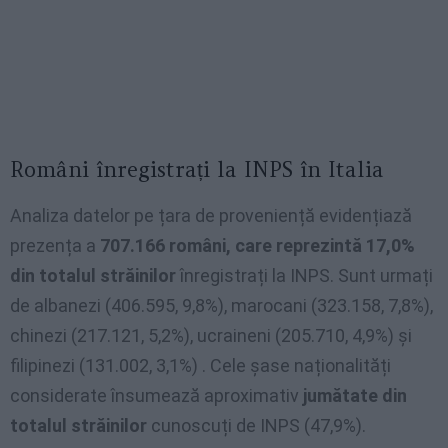
Români înregistrați la INPS în Italia
Analiza datelor pe țara de proveniență evidențiază
prezența a
707.166 români, care reprezintă 17,0%
din totalul străinilor
înregistrați la INPS. Sunt urmați
de albanezi (406.595, 9,8%), marocani (323.158, 7,8%),
chinezi (217.121, 5,2%), ucraineni (205.710, 4,9%) și
filipinezi (131.002, 3,1%) . Cele șase naționalități
considerate însumează aproximativ
jumătate din
totalul străinilor
cunoscuți de INPS (47,9%).