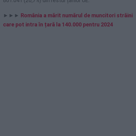
861.041 (20,7%) din restul țărilor UE.
►►►
România a mărit numărul de muncitori străini
care pot intra în țară la 140.000 pentru 2024