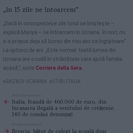
„în 15 zile ne întoarcem”
„Dacă în cincisprezece zile totul se liniștește –
explică Mariya – ne întoarcem în Ucraina. În rest, mi
s-a propus deja să lucrez din nou aici ca îngrijitoare”.
La optzeci de ani. „Este normal: toată lumea din
Ucraina are o rudă în străinătate care ajută familia
acasă.”, scrie
Corriere della Sera.
RAZBOI UCRAINA
STIRI ITALIA
Articolul anterior
See
Italia, fraudă de 460.000 de euro, din
more
încasarea ilegală a venitului de cetățenie:
140 de români denunțați
Următorul articol
Brescia, bătut de colegi la școală doar