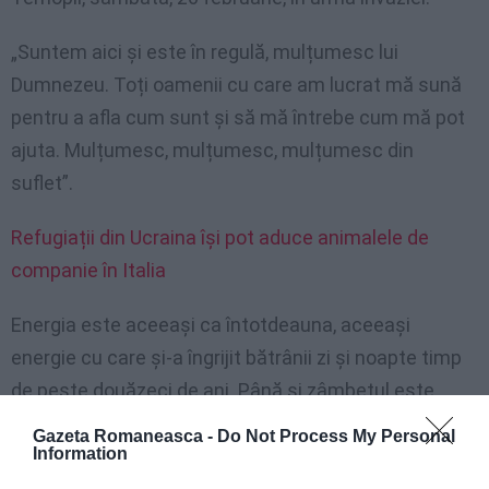
„Suntem aici și este în regulă, mulțumesc lui
Dumnezeu. Toți oamenii cu care am lucrat mă sună
pentru a afla cum sunt și să mă întrebe cum mă pot
ajuta. Mulțumesc, mulțumesc, mulțumesc din
suflet”.
Refugiații din Ucraina își pot aduce animalele de
companie în Italia
Energia este aceeași ca întotdeauna, aceeași
energie cu care și-a îngrijit bătrânii zi și noapte timp
de peste douăzeci de ani. Până și zâmbetul este
același: spontan, chiar și acum că persoana care ar
Gazeta Romaneasca -
Do Not Process My Personal
trebui consolată este ea însăși.
Information