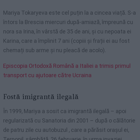
Mariya Tokaryeva este cel puțin la a cincea viață. S-a
întors la Brescia miercuri după-amiază, împreună cu
nora sa Irina, în vârstă de 35 de ani, și cu nepoata ei
Karina, care a împlinit 7 ani (copiii și frații ei au fost
chemați sub arme și nu pleacă de acolo).
Episcopia Ortodoxă Română a Italiei a trimis primul
transport cu ajutoare către Ucraina
Fostă imigrantă ilegală
În 1999, Mariya a sosit ca imigrantă ilegală – apoi
regularizată cu Sanatoria din 2001 – după o călătorie
de patru zile cu autobuzul , care a părăsit orașul ei,
Ternopil, sâmbătă, 26 februarie, în urma invaziei.