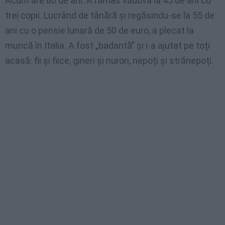
Acum are 80 de ani. A rămas văduvă la 45 de ani cu
trei copii. Lucrând de tânără și regăsindu-se la 55 de
ani cu o pensie lunară de 50 de euro, a plecat la
muncă în Italia. A fost „badantă” și i-a ajutat pe toți
acasă: fii și fiice, gineri și nurori, nepoți și strănepoți.