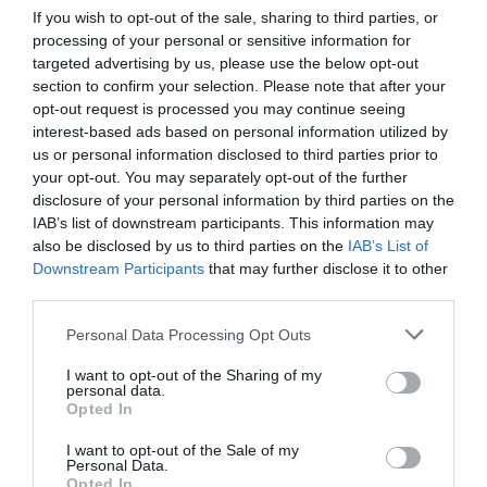
If you wish to opt-out of the sale, sharing to third parties, or
Este oaspete în casa Lucianei Morzenti, asistent
processing of your personal or sensitive information for
social profesionist, care a încredințat-o pe mama ei
targeted advertising by us, please use the below opt-out
Ada în grija Mariyei timp de zece ani.
section to confirm your selection. Please note that after your
opt-out request is processed you may continue seeing
interest-based ads based on personal information utilized by
«Au o bunătate și o atenție față de lucruri și oameni
us or personal information disclosed to third parties prior to
care mă emoționează – spune Luciana ”.
your opt-out. You may separately opt-out of the further
disclosure of your personal information by third parties on the
IAB’s list of downstream participants. This information may
„Ne-am făcut bagajele”
also be disclosed by us to third parties on the
IAB’s List of
Downstream Participants
that may further disclose it to other
third parties.
Vineri 25, când a izbucnit războiul, Mariya nu s-a
gândit să fugă , pentru că în Ternopil nu există
Personal Data Processing Opt Outs
posturi militare, iar răul părea departe („Numai multe
I want to opt-out of the Sharing of my
personal data.
drone au zburat în oraș și apoi avem o pivniță pentru
Opted In
a ne ascunde”). Dar noaptea au sunat sirenele,
I want to opt-out of the Sale of my
exploziile din orașele din apropiere, geamurile sparte.
Personal Data.
Opted In