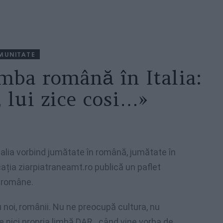
MUNITATE
mba română în Italia:
, lui zice cosi…»
talia vorbind jumătate în română, jumătate în
icația ziarpiatraneamt.ro publică un paflet
i române.
noi, românii. Nu ne preocupă cultura, nu
 nici propria limbă DAR…când vine vorba de