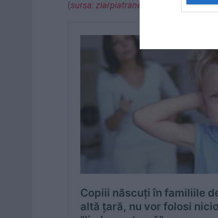
(
sursa: ziarpiatraneamt.ro
)