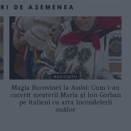
ORI DE ASEMENEA
ASOCIAŢII
a
Magia Bucovinei la Assisi: Cum i-au
cucerit meșterii Maria și Ion Gorban
pe italieni cu arta încondeierii
ouălor