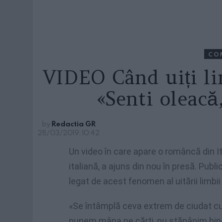
CO
VIDEO Când uiți li
«Senti oleacă
by
Redactia GR
28/03/2019, 10:42
Un video în care apare o româncă din I
italiană, a ajuns din nou în presă. Publ
legat de acest fenomen al uitării limbi
«Se întâmplă ceva extrem de ciudat cu 
punem mâna pe cărți, nu stăpânim bine