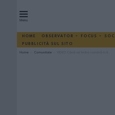
Menu
HOME
OBSERVATOR
FOCUS
SOC
PUBBLICITÀ SUL SITO
You are here:
Home
Comunitate
VIDEO Când uiți limba română în Italia: «Senti oleacă, lui zice cosi…»