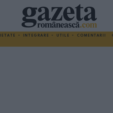
IETATE
INTEGRARE
UTILE
COMENTARII