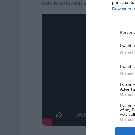
care le-a devenit a doua casă.»
participants
Downstream 
Persona
I want t
Opted 
I want t
Opted 
I want 
Advertis
Opted 
I want t
of my P
was col
Opted 