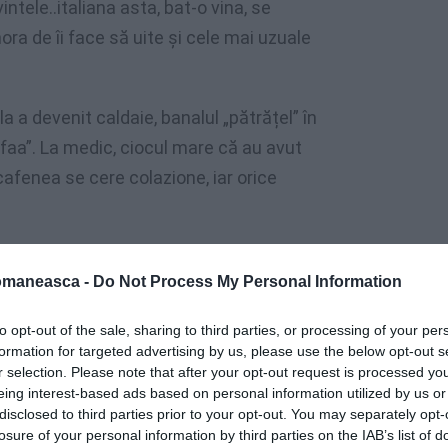
tele..italiana asta, bat-o vina, se
ora de îi face să uite și cele mai uzuale
la a devenit caldaie, banalul „pătrățel” în
„uffaa”. La medic, ciocul mare că au avut
cafenea se cere colazione, iar orice
reau să-ți dau precedenza pentru că tu
omaneasca -
Do Not Process My Personal Information
re, capito?!” Ba mai ești și trimis in quel
va.
to opt-out of the sale, sharing to third parties, or processing of your per
formation for targeted advertising by us, please use the below opt-out s
r vorbi corect…una dintre limbi măcar, la
r selection. Please note that after your opt-out request is processed y
eing interest-based ads based on personal information utilized by us or
orice caz, felicitări celor care chiar și dupa
disclosed to third parties prior to your opt-out. You may separately opt-
il atât în limba maternă cât și în limba țării
losure of your personal information by third parties on the IAB’s list of