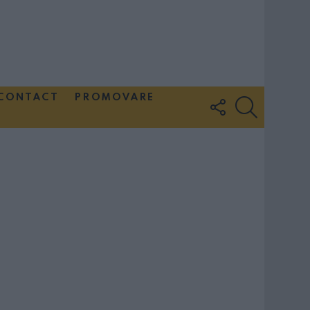
CONTACT
PROMOVARE
FOLLOW
SEARCH
US
Couple Photoshoot Paris