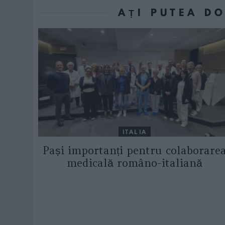
AȚI PUTEA D
ITALIA
Pași importanți pentru colaborare
medicală româno-italiană