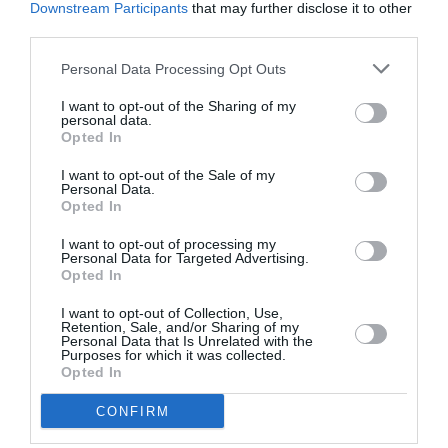
Downstream Participants
that may further disclose it to other
împotriva ta.
third parties.
Cum pot solicita românii cetățenia italiană pentru
Personal Data Processing Opt Outs
rezidență, ghidul complet actualizat 2021
I want to opt-out of the Sharing of my
personal data.
Opted In
Autocertificarea
I want to opt-out of the Sale of my
Personal Data.
Opted In
De asemenea, trebuie amintit că autocertificarea
(declarația pe propria răspundere) atrage
I want to opt-out of processing my
Personal Data for Targeted Advertising.
răspunderea penală pentru ceea ce a fost declarat.
Opted In
I want to opt-out of Collection, Use,
Prin urmare în cazul unui fals, declarantul este expus
Retention, Sale, and/or Sharing of my
Personal Data that Is Unrelated with the
unui denunț la autoritatea judiciară; din acest motiv
Purposes for which it was collected.
Opted In
poate fi deci oportun și util să se solicite – înainte de
autocertificare – o căutare a cazierului judiciar la
CONFIRM
instanța de la locul de domiciliu, o adeverință din care