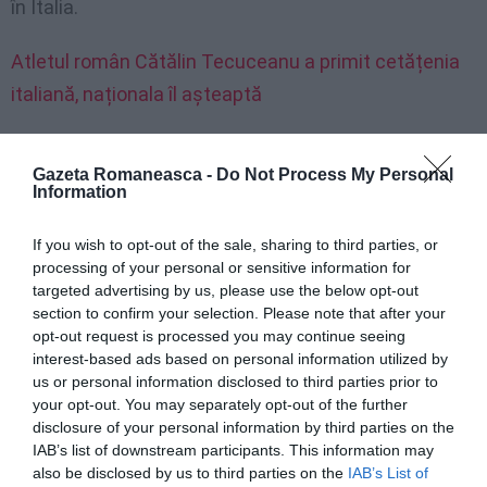
în Italia.
Atletul român Cătălin Tecuceanu a primit cetățenia
italiană, naționala îl așteaptă
Cazierul este valabil 6 luni
Gazeta Romaneasca -
Do Not Process My Personal
Information
De asemenea, este necesar să reținem că
If you wish to opt-out of the sale, sharing to third parties, or
certificatul penal tradus și legalizat, sau cu mențiuni,
processing of your personal or sensitive information for
este valabil 6 luni de la eliberare și de aceea trebuie
targeted advertising by us, please use the below opt-out
section to confirm your selection. Please note that after your
prezentat în cererea de cetățenie în acest termen.
opt-out request is processed you may continue seeing
interest-based ads based on personal information utilized by
În ceea ce privește poziția penală în Italia, nu va fi
us or personal information disclosed to third parties prior to
necesară prezentarea niciunui certificat, dar se cere
your opt-out. You may separately opt-out of the further
disclosure of your personal information by third parties on the
totuși în forma corespunzătoare de a se
IAB’s list of downstream participants. This information may
autocertifica dacă există sau nu condamnări
also be disclosed by us to third parties on the
IAB’s List of