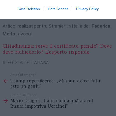
să rezulte toate măsurile penale posibile împotriva
Data Deletion
Data Access
Privacy Policy
sa.
Articol realizat pentru Stranieri in Italia de:
Federica
Merlo
, avocat
Cittadinanza: serve il certificato penale? Dove
devo richiederlo? L’esperto risponde
LEGISLATIE ITALIANA
Articolul anterior
See
Trump rupe tăcerea: „Vă spun de ce Putin
more
este un geniu”
Următorul articol
Mario Draghi: „Italia condamnă atacul
Rusiei împotriva Ucrainei”