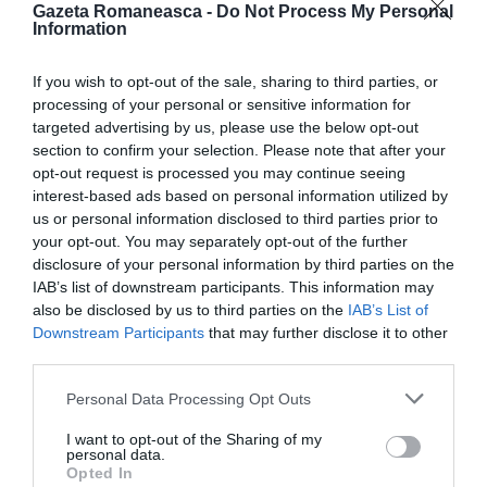
Protest AUR în fața MAE pentru dreptul de
Gazeta Romaneasca -
Do Not Process My Personal
vot în diaspora: „PSD și PNL vor să îi
Information
blocheze pe români” – VIDEO
If you wish to opt-out of the sale, sharing to third parties, or
AUR protestează pentru votul diasporei – La toate alegerile generale
processing of your personal or sensitive information for
din ultimii ani, votul din disapora a fost decisiv, fie pentru numere (așa
targeted advertising by us, please use the below opt-out
a câștigat Traian Băsescu în 2004), fie pentru emoția generată (cum a
section to confirm your selection. Please note that after your
fost cazul confruntării între Iohannis și Ponta). >>> Case la 1 EURO
MORE
opt-out request is processed you may continue seeing
pentru diaspora, propunerea unui lider AUR Nu e […]
interest-based ads based on personal information utilized by
us or personal information disclosed to third parties prior to
your opt-out. You may separately opt-out of the further
by
Redactia GR
disclosure of your personal information by third parties on the
22/09/2023, 12:31
IAB’s list of downstream participants. This information may
also be disclosed by us to third parties on the
IAB’s List of
Downstream Participants
that may further disclose it to other
third parties.
Personal Data Processing Opt Outs
I want to opt-out of the Sharing of my
personal data.
Opted In