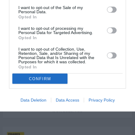
I want to opt-out of the Sale of my
Personal Data.
Opted In
3
Shares
DIASPORA
I want to opt-out of processing my
Personal Data for Targeted Advertising.
Motivul pentru care românii întorși din
Opted In
străinătate intră în depresie: „Vin aici și
I want to opt-out of Collection, Use,
pierd tot ce au agonisit afară”
Retention, Sale, and/or Sharing of my
Personal Data that Is Unrelated with the
Românii întorși din străinătate intră în depresie – Românii întorși din
Purposes for which it was collected.
Opted In
străinătate se confruntă tot mai des cu probleme psihologice, mai ales
după ce văd că toată agoniseala lor din ani de muncă grea se topește
în scurt timp în România. Din ce în ce mai mulți oameni reveniți acasă
CONFIRM
MORE
intră în depresie. Fenomenul a […]
Data Deletion
Data Access
Privacy Policy
by
Redactia GR
11/09/2023, 9:30