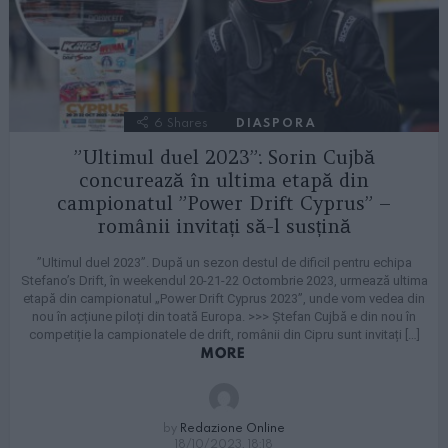
6
Shares
DIASPORA
”Ultimul duel 2023”: Sorin Cujbă
concurează în ultima etapă din
campionatul ”Power Drift Cyprus” –
românii invitați să-l susțină
”Ultimul duel 2023”. După un sezon destul de dificil pentru echipa
Stefano’s Drift, în weekendul 20-21-22 Octombrie 2023, urmează ultima
etapă din campionatul „Power Drift Cyprus 2023”, unde vom vedea din
nou în acțiune piloți din toată Europa. >>> Ștefan Cujbă e din nou în
competiție la campionatele de drift, românii din Cipru sunt invitați […]
MORE
by
Redazione Online
18/10/2023, 18:18