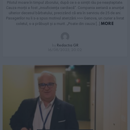
Pilotul moare în timpul zborului, după ce s-a simțit rău pe neașteptate.
Cauza morții a fost „insuficiența cardiacă”. Compania aeriană a anunțat
ulterior decesul bărbatului, precizând că era în serviciu de 25 de ani.
Pasagerilor nu li s-a spus motivul aterizării.>>> Genova, un curier a livrat
MORE
coletul, s-a prăbușit și a murit. „Poate din cauza […]
by
Redactia GR
16/08/2023, 20:02