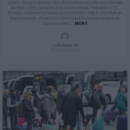
senator de Iași, a declarat că la ultimul interviu acordat unei publicații
din Italia a plîns, gândindu-se la românii plecați. Președinta S.O.S.
România a transmis un mesaj tuturor românilor aflați în străinătate.►
Diana Șoșoacă: „Guvernul să aducă acasă badantele românce din
MORE
Occident pentru […]
by
Redactia GR
31/10/2023, 15:35