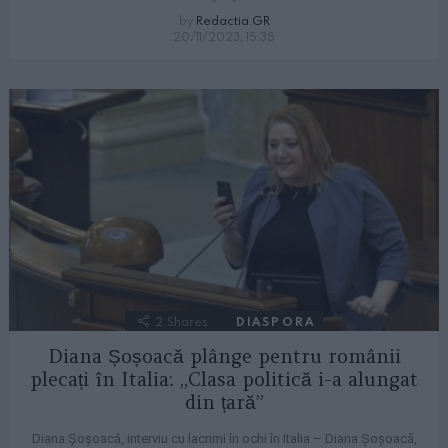
by
Redactia GR
20/11/2023, 15:35
2
Shares
DIASPORA
Diana Șoșoacă plânge pentru românii
plecați în Italia: „Clasa politică i-a alungat
din țară”
Diana Șoșoacă, interviu cu lacrimi în ochi în Italia – Diana Șoșoacă,