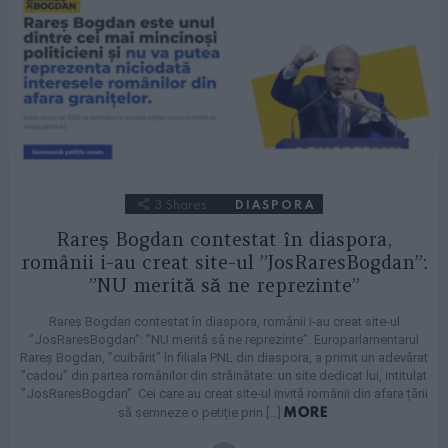
3
Shares
DIASPORA
Rareș Bogdan contestat în diaspora,
românii i-au creat site-ul ”JosRaresBogdan”:
”NU merită să ne reprezinte”
Rareș Bogdan contestat în diaspora, românii i-au creat site-ul
”JosRaresBogdan”: ”NU merită să ne reprezinte”. Europarlamentarul
Rareș Bogdan, ”cuibărit” în filiala PNL din diaspora, a primit un adevărat
”cadou” din partea românilor din străinătate: un site dedicat lui, intitulat
”JosRaresBogdan”. Cei care au creat site-ul invită românii din afara țării
MORE
să semneze o petiție prin […]