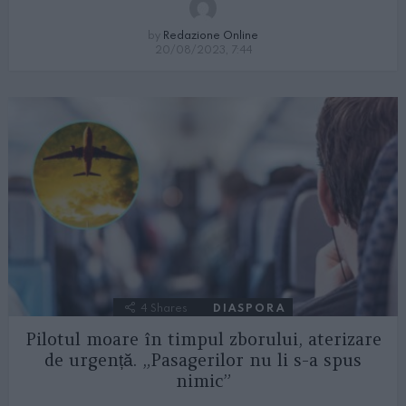
by
Redazione Online
20/08/2023, 7:44
4
Shares
DIASPORA
Pilotul moare în timpul zborului, aterizare
de urgență. „Pasagerilor nu li s-a spus
nimic”