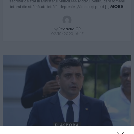
secretar de stat în Ministerul Muncii.>>> Motivul pentru care românii
MORE
întorși din străinătate intră în depresie: „Vin aici și pierd […]
by
Redactia GR
02/10/2023, 16:47
DIASPORA