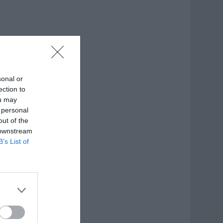
sonal or
ection to
ou may
 personal
out of the
 downstream
B’s List of