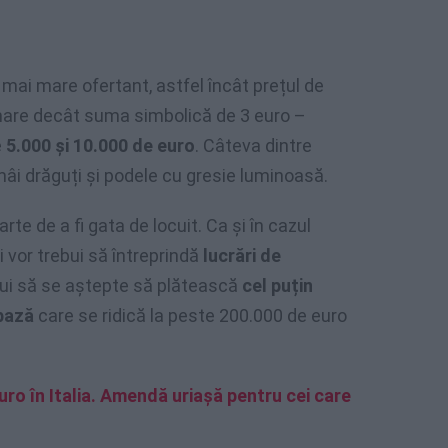
 mai mare ofertant, astfel încât prețul de
mare decât suma simbolică de 3 euro –
e
5.000 și 10.000 de euro
. Câteva dintre
ămâi drăguți și podele cu gresie luminoasă.
rte de a fi gata de locuit. Ca și în cazul
i vor trebui să întreprindă
lucrări de
ebui să se aștepte să plătească
cel puțin
 bază
care se ridică la peste 200.000 de euro
ro în Italia. Amendă uriaşă pentru cei care