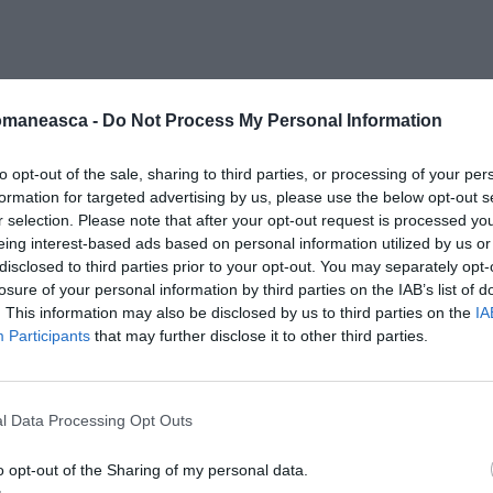
eparte, din SUA sau Orientul Mijlociu.
omaneasca -
Do Not Process My Personal Information
e milioane de euro
în economia locală. După
to opt-out of the sale, sharing to third parties, or processing of your per
ca di Sicilia scoate la licitație un alt lot
formation for targeted advertising by us, please use the below opt-out s
r selection. Please note that after your opt-out request is processed y
eing interest-based ads based on personal information utilized by us or
disclosed to third parties prior to your opt-out. You may separately opt-
ă câteva prevederi de care potențialii
losure of your personal information by third parties on the IAB’s list of
 – plus prețul a crescut. De data aceasta,
. This information may also be disclosed by us to third parties on the
IA
 pornire de 3 euro.
Participants
that may further disclose it to other third parties.
e 1 leu: „Pentru românii din diaspora care
l Data Processing Opt Outs
o opt-out of the Sharing of my personal data.
er sarazin al orașului și sunt la fel de
solide