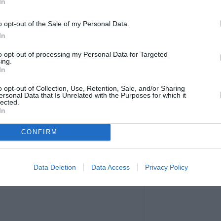
In
e vândute în cadrul schemelor anterioare.
n cutremur din 1969, aparțin autorităților
o opt-out of the Sale of my Personal Data.
In
te mai ușor
decât în ​​locurile în care consiliile
ri și proprietari privați.
to opt-out of processing my Personal Data for Targeted
ing.
In
până la trei dormitoare nu mai mari de 80
o opt-out of Collection, Use, Retention, Sale, and/or Sharing
. Clădirile au două sau trei etaje iar unele au
ersonal Data that Is Unrelated with the Purposes for which it
lected.
In
CONFIRM
Data Deletion
Data Access
Privacy Policy