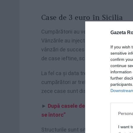
Case de 3 euro în Sicilia
Cumpărătorii au venit chiar de foarte d
Gazeta R
Vânzările au injectat aproximativ
20 d
If you wish 
vânzări de succes în 2019 și 2021, Sambu
sensitive in
de case ieftine, scrie
euronews
.
confirm you
continue se
information 
La fel ca și data trecută, totuși, exist
further disc
cumpărători ar trebui să fie conștienți
participants
zece case sunt disponibile la prețul de
Downstream 
►
După casele de 1 euro, vin casele d
Persona
se întorc”
I want t
Structurile sunt situate în vechiul carti