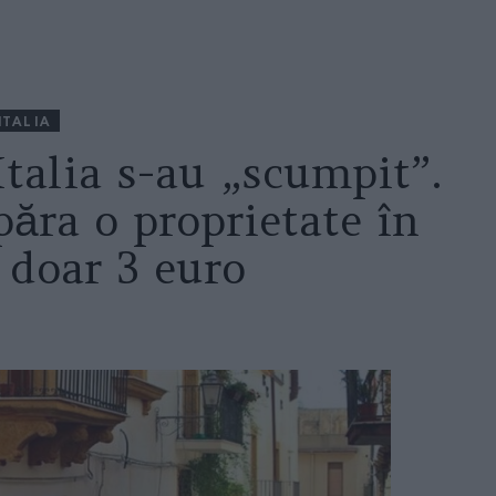
ITALIA
Italia s-au „scumpit”.
ăra o proprietate în
u doar 3 euro