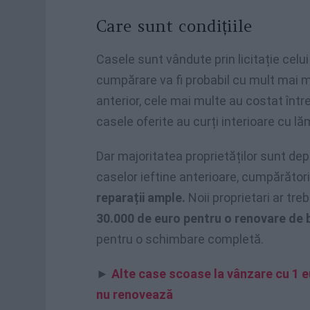
Care sunt condițiile
Casele sunt vândute prin licitație celui
cumpărare va fi probabil cu mult mai 
anterior, cele mai multe au costat într
casele oferite au curți interioare cu l
Dar majoritatea proprietăților sunt depa
caselor ieftine anterioare, cumpărători
reparații ample.
Noii proprietari ar tr
30.000 de euro pentru o renovare de
pentru o schimbare completă.
►
Alte case scoase la vânzare cu 1 eu
nu renovează