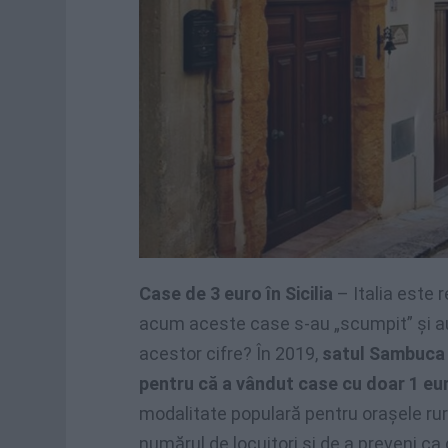
Case de 3 euro în Sicilia
– Italia este 
acum aceste case s-au „scumpit” și au
acestor cifre? În 2019,
satul Sambuca di
pentru că a vândut case cu doar 1 eu
modalitate populară pentru orașele rur
numărul de locuitori și de a preveni ca