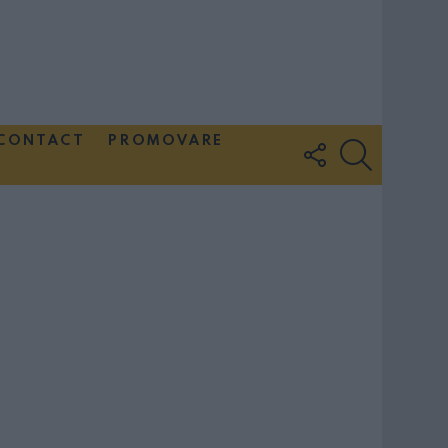
CONTACT
PROMOVARE
FOLLOW
SEARCH
US
Couple Photoshoot Paris