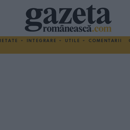
IETATE
INTEGRARE
UTILE
COMENTARII