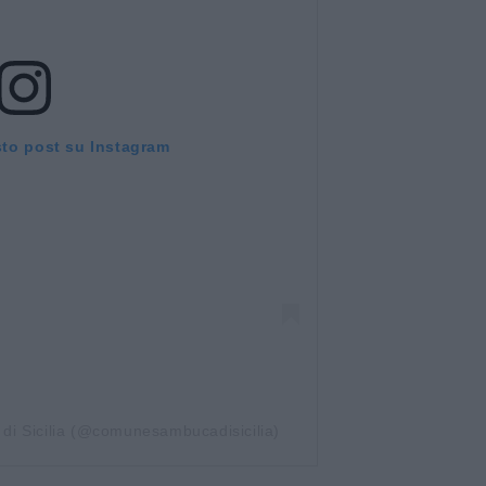
sto post su Instagram
di Sicilia (@comunesambucadisicilia)