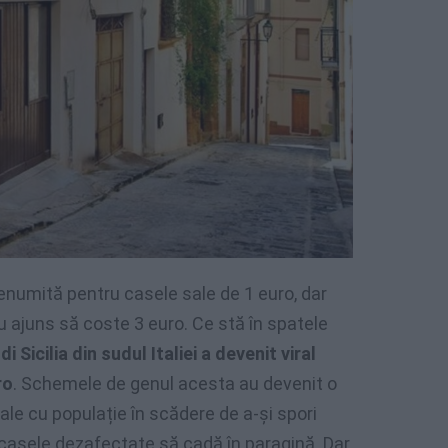
renumită pentru casele sale de 1 euro, dar
 ajuns să coste 3 euro. Ce stă în spatele
 Sicilia din sudul Italiei a devenit viral
ro
. Schemele de genul acesta au devenit o
ale cu populație în scădere de a-și spori
 casele dezafectate să cadă în paragină. Dar,