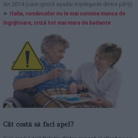
din 2014 (care ignoră așadar înțelegerile dintre părți).
►
Italia, româncelor nu le mai convine munca de
îngrijitoare, criză tot mai mare de badante
Cât costă să faci apel?