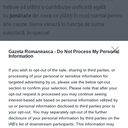
trebuie să plătiți o contribuție unificată egală
cu
jumătate
din ceea ce plătiți în mod normal pentru
alte cauze. Suma variază în funcție de suma
solicitată. În special:
VALOAREA CAUZEI
CONTRI
Gazeta Romaneasca -
Do Not Process My Personal
Information
BUŢIE
If you wish to opt-out of the sale, sharing to third parties, or
Valoare de până la 1.100,00 €
21,50 €
processing of your personal or sensitive information for
targeted advertising by us, please use the below opt-out
Valoare mai mare de 1.100,00 EUR și
49,00 €
section to confirm your selection. Please note that after your
opt-out request is processed you may continue seeing
până la 5.200,00 EUR
interest-based ads based on personal information utilized by
us or personal information disclosed to third parties prior to
Valoare mai mare de 5.200,00 EUR și
118,50 €
your opt-out. You may separately opt-out of the further
până la 26.000,00 EUR
disclosure of your personal information by third parties on the
IAB’s list of downstream participants. This information may