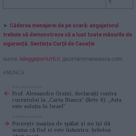
€
►
Căderea menajerei de pe scară: angajatorul
trebuie să demonstreze că a luat toate măsurile de
siguranță. Sentința Curții de Casație
sursa:
laleggepertutti.it
, gazetaromaneasca.com
MUNCA
Articolul anterior
See
Prof. Alessandro Orsini, declarații contra
more
curentului la „Carta Bianca” (Rete 4): „Asta
este soluția în Israel”
Următorul articol
Pornește mașina de spălat și nu își dă
seama că fiul ei este înăuntru: bebeluș