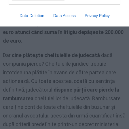
furniza în prealabil o
estimare scrisă
.
De regulă, onorariul nu este
niciodată mai mic de
Data Deletion
Data Access
Privacy Policy
1.500 de euro
și poate ajunge chiar și la
20.000 de
euro atunci când suma în litigiu depășește 200.000
de euro.
Dar
cine plătește cheltuielile de judecată
dacă
compania pierde? Cheltuielile juridice trebuie
întotdeauna plătite în avans de către partea care
acționează. Cu toate acestea, odată cu sentința
definitivă, judecătorul
dispune părții care pierde la
rambursarea
cheltuielilor de judecată. Rambursare
care ține cont de toate cheltuielile din buzunar și
onorariul avocatului, acesta din urmă cuantificat însă
după criterii predefinite printr-un decret ministerial