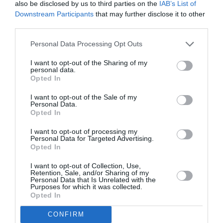
also be disclosed by us to third parties on the
IAB’s List of
Valoare mai mare de 26.000,00 EUR și
259,00 €
Downstream Participants
that may further disclose it to other
până la 52.000,00 EUR
third parties.
Personal Data Processing Opt Outs
Valoare mai mare de 52.000,00 EUR și
379,50 €
până la 260.000,00 EUR
I want to opt-out of the Sharing of my
personal data.
Opted In
Valoare mai mare de 260.000,00 EUR și
607,00 €
I want to opt-out of the Sale of my
până la 520.000,00 EUR
Personal Data.
Opted In
Valoare mai mare de 520.000,00 €
843,00 €
I want to opt-out of processing my
Personal Data for Targeted Advertising.
Opted In
La aceste sume se adaugă, evident,
onorariul
I want to opt-out of Collection, Use,
Retention, Sale, and/or Sharing of my
avocatului
. Și aici se aplică negocierea liberă între
Personal Data that Is Unrelated with the
Purposes for which it was collected.
părți. Avocatul este liber să stabilească în mod
Opted In
independent onorariul, cu singura obligație de a
CONFIRM