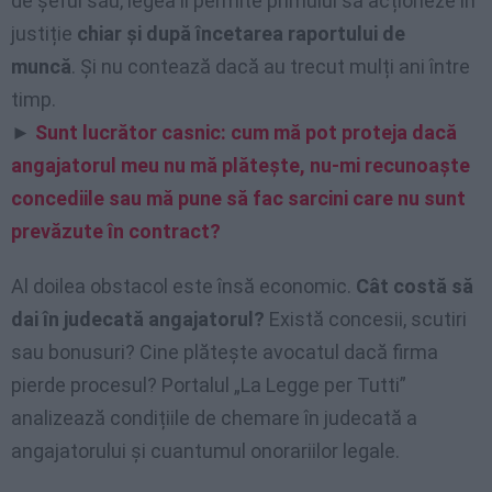
de șeful său, legea îi permite primului să acționeze în
justiție
chiar și după încetarea raportului de
muncă
. Și nu contează dacă au trecut mulți ani între
timp.
►
Sunt lucrător casnic: cum mă pot proteja dacă
angajatorul meu nu mă plătește, nu-mi recunoaște
concediile sau mă pune să fac sarcini care nu sunt
prevăzute în contract?
Al doilea obstacol este însă economic.
Cât costă să
dai în judecată angajatorul?
Există concesii, scutiri
sau bonusuri? Cine plătește avocatul dacă firma
pierde procesul? Portalul „La Legge per Tutti”
analizează condițiile de chemare în judecată a
angajatorului și cuantumul onorariilor legale.