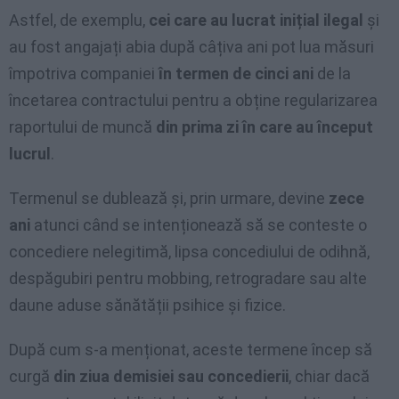
Astfel, de exemplu,
cei care au lucrat inițial ilegal
și
au fost angajați abia după câțiva ani pot lua măsuri
împotriva companiei
în termen de cinci ani
de la
încetarea contractului pentru a obține regularizarea
raportului de muncă
din prima zi în care au început
lucrul
.
Termenul se dublează și, prin urmare, devine
zece
ani
atunci când se intenționează să se conteste o
concediere nelegitimă, lipsa concediului de odihnă,
despăgubiri pentru mobbing, retrogradare sau alte
daune aduse sănătății psihice și fizice.
După cum s-a menționat, aceste termene încep să
curgă
din ziua demisiei sau concedierii
, chiar dacă