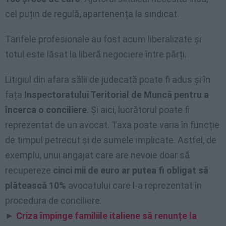
cel puțin de regulă, apartenența la sindicat.
Tarifele profesionale au fost acum liberalizate și
totul este lăsat la liberă negociere între părți.
Litigiul din afara sălii de judecată poate fi adus și în
fața
Inspectoratului Teritorial de Muncă pentru a
încerca o conciliere
. Și aici, lucrătorul poate fi
reprezentat de un avocat. Taxa poate varia în funcție
de timpul petrecut și de sumele implicate. Astfel, de
exemplu, unui angajat care are nevoie doar să
recupereze
cinci mii de euro ar putea fi obligat să
plătească 10%
avocatului care l-a reprezentat în
procedura de conciliere.
►
Criza împinge familiile italiene să renunțe la