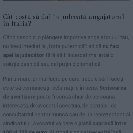
Cât costă să dai în judecată angajatorul
în Italia
?
Când deschizi o plângere împotriva angajatorului tău,
nu treci imediat la „forța puternică”: adică
nu faci
apel la judecător
fără să fi încercat mai întâi o
soluție pașnică sau cel puțin diplomatică.
Prin urmare, primul lucru pe care trebuie să-l faceți
este să comunicați reclamațiile în scris.
Scrisoarea
de avertizare
poate fi scrisă chiar de persoana
interesată, de avocatul acestuia, de contabil, de
consultantul pentru muncă sau de un reprezentant al
sindicatului. Avocatul va cere o
plată cuprinsă între
100 și 300 de euro
. Ajutorul sindical necesită însă,