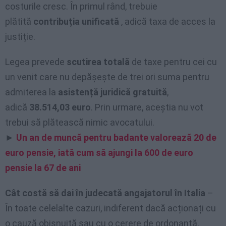
costurile cresc. În primul rând, trebuie
plătită
contribuția unificată
, adică taxa de acces la
justiție.
Legea prevede
scutirea totală
de taxe pentru cei cu
un venit care nu depășește de trei ori suma pentru
admiterea la
asistență juridică gratuită
,
adică
38.514,03 euro
. Prin urmare, aceștia nu vot
trebui să plătească nimic avocatului.
►
Un an de muncă pentru badante valorează 20 de
euro pensie, iată cum să ajungi la 600 de euro
pensie la 67 de ani
Cât costă să dai în judecată angajatorul în Italia
–
În toate celelalte cazuri, indiferent dacă acționați cu
o cauză obișnuită sau cu o cerere de ordonanță,