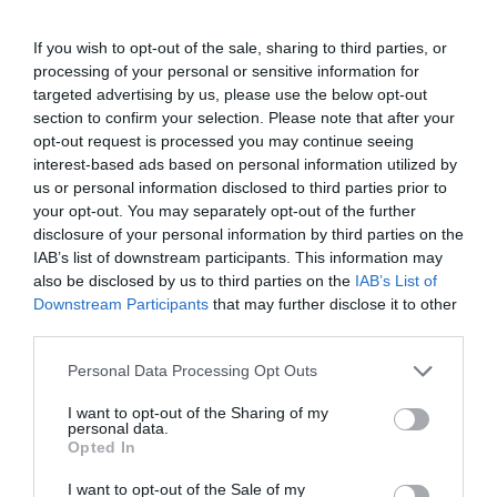
acuratețe mișcările perechii care au avut loc pe
If you wish to opt-out of the sale, sharing to third parties, or
parcursul după-amiezii zilei de 30 ianuarie.
processing of your personal or sensitive information for
targeted advertising by us, please use the below opt-out
section to confirm your selection. Please note that after your
Sicilia, româncă de 40 de ani ucisă cu pușca, femeia
opt-out request is processed you may continue seeing
lucra la o fermă din provincia Catania
interest-based ads based on personal information utilized by
us or personal information disclosed to third parties prior to
your opt-out. You may separately opt-out of the further
Cearta dinaintea căderii
disclosure of your personal information by third parties on the
IAB’s list of downstream participants. This information may
Tocmai din analiza videoclipurilor au apărut alte
also be disclosed by us to third parties on the
IAB’s List of
Downstream Participants
that may further disclose it to other
discrepanțe în povestea bărbatului. În special,
third parties.
anchetatorii sunt în posesia unui film complet cu
Personal Data Processing Opt Outs
audio, în care vocile a două persoane au fost
I want to opt-out of the Sharing of my
percepute în secundele imediat premergătoare
personal data.
căderii. Imaginile au fost trimise la laboratorul
Opted In
specializat de investigații electronice al Serviciului de
I want to opt-out of the Sale of my