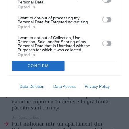
Personal Data.
Poliție Criminalistică din Roma, unde tehnicienii au
Opted In
curățat audio-ul unde s-a putut distinge clar vocile
I want to opt-out of processing my
femeii și ale partenerului, descoperind cum în
Personal Data for Targeted Advertising.
Opted In
momentele dinaintea tragicului eveniment cei doi se
I want to opt-out of Collection, Use,
certau, relatează
ildolomiti.it
.
Retention, Sale, and/or Sharing of my
Personal Data that Is Unrelated with the
Purposes for which it was collected.
Veneția, femeie ucisă de soț cu o sticlă de vin
Opted In
spumant, crima a avut loc în fața unuia dintre copii
CONFIRM
STIRI ITALIA
Data Deletion
Data Access
Privacy Policy
Articolul anterior
See
Amendă de 50 de euro pentru părinții care
more
își aduc copiii cu întârziere la grădiniță,
părinții sunt furioși
Următorul articol
Furt milionar într-un apartament din