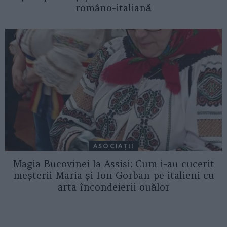
româno-italiană
ASOCIAŢII
Magia Bucovinei la Assisi: Cum i-au cucerit
meșterii Maria și Ion Gorban pe italieni cu
arta încondeierii ouălor