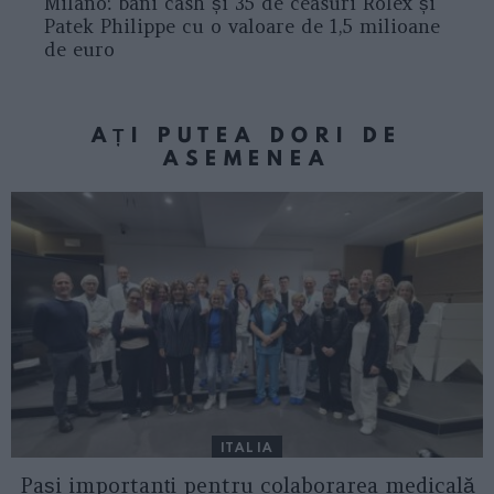
Milano: bani cash și 35 de ceasuri Rolex și
Patek Philippe cu o valoare de 1,5 milioane
de euro
AȚI PUTEA DORI DE
ASEMENEA
ITALIA
Pași importanți pentru colaborarea medicală