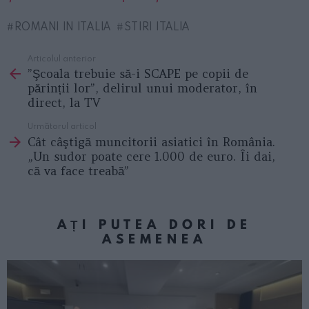
ROMANI IN ITALIA
STIRI ITALIA
Articolul anterior
See
”Şcoala trebuie să-i SCAPE pe copii de
more
părinții lor”, delirul unui moderator, în
direct, la TV
Următorul articol
Cât câştigă muncitorii asiatici în România.
„Un sudor poate cere 1.000 de euro. Îi dai,
că va face treabă”
AȚI PUTEA DORI DE
ASEMENEA