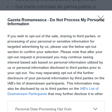
– mai multe controale din partea poliției și
carabinierilor;
Gazeta Romaneasca -
Do Not Process My Personal
– limitarea sclaviei muncitorilor care sunt plătiți
Information
cu câte 5-10 euro mai puțin de către șefii de
echipă fără ca firma respectivă să aibă la
If you wish to opt-out of the sale, sharing to third parties, or
processing of your personal or sensitive information for
cunoștință;
targeted advertising by us, please use the below opt-out
– o colaborare amicală cu toate autoritățile
section to confirm your selection. Please note that after your
opt-out request is processed you may continue seeing
locale, județene cât și cu ambasada româno-
interest-based ads based on personal information utilized by
italiană.”
us or personal information disclosed to third parties prior to
your opt-out. You may separately opt-out of the further
disclosure of your personal information by third parties on the
Nu am fost o persoană publică, dar mi-am dat tot
IAB’s list of downstream participants. This information may
interesul pentru comunitatea română cât și pentru
also be disclosed by us to third parties on the
IAB’s List of
cele străine.”
Downstream Participants
that may further disclose it to other
third parties.
Ce mesaj aveți pentru comunitatea din Canicatti?
Personal Data Processing Opt Outs