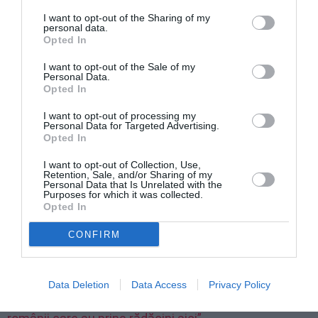
I want to opt-out of the Sharing of my
”În încheiere fac un apel comunității române din
personal data.
Canicattì: Veniți cu toții la vot! Cei ce mă cunoașteți
Opted In
știți că am fost mereu alături de voi și mi-am dat
I want to opt-out of the Sale of my
Personal Data.
interesul pentru problemele fiecăruia fără nici un
Opted In
interes. Vă mulțumesc cu tot respectul și vă invit la
I want to opt-out of processing my
vot în data de 10-11 octombrie anul curent (2021).”
Personal Data for Targeted Advertising.
Opted In
Adriana Maria Weissenbacher- Ancona
I want to opt-out of Collection, Use,
Retention, Sale, and/or Sharing of my
Personal Data that Is Unrelated with the
Purposes for which it was collected.
Nicolae Stan candidează la Misterbianco, în Sicilia:
Opted In
”Asta înseamnă o egalitate a drepturilor noastre în
CONFIRM
țara în care trăim”
Andreea Arnăutu candidează pentru un loc de
Data Deletion
Data Access
Privacy Policy
consilier local la Primăria Romei: ”Candidez pentru