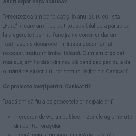
Aveți experiență politică?
”Precizez că am candidat și în anul 2016 cu lista
„Fare” în care am încercat tot posibilul de a participa
la alegeri, tot pentru funcția de consilier dar am
fost respins deoarece îmi lipsea documentul
necesar, tradus în limba italiană. Cum am precizat
mai sus, am hotărât din nou să candidez pentru a da
o mână de ajutor tuturor comunităților din Canicattì.
Ce proiecte aveți pentru Canicatti?
”Dacă am să fiu ales proiectele principale ar fi:
– crearea de wc-uri publice în zonele aglomerate
din centrul orașului;
– curățenia și ordinea publică de pe străzi;