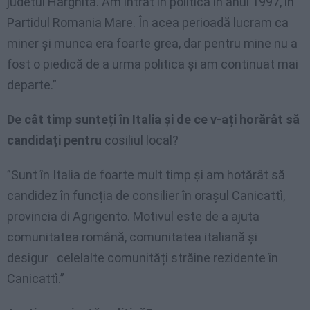
judetul Harghita. Am intrat în politică în anul 1997, în
Partidul Romania Mare. În acea perioadă lucram ca
miner și munca era foarte grea, dar pentru mine nu a
fost o piedică de a urma politica și am continuat mai
departe.”
De cât timp sunteți în Italia și de ce v-ați horărât să
candidați pentru
cosiliul local?
”Sunt în Italia de foarte mult timp și am hotărât să
candidez în funcția de consilier în orașul Canicattì,
provincia di Agrigento. Motivul este de a ajuta
comunitatea română, comunitatea italiană și
desigur celelalte comunități străine rezidente în
Canicattì.”