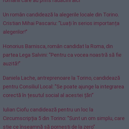
românii care au prins rădăcini aici”
Un român candidează la alegerile locale din Torino.
Cristian Mihai Pascariu: ”Luați în serios importanța
alegerilor!”
Honorius Barnisca, român candidat la Roma, din
partea Lega Salvini: ”Pentru ca vocea noastră să fie
auzită!”
Daniela Lache, antreprenoare la Torino, candidează
pentru Consiliul Local: ”Se poate ajunge la integrarea
corectă în țesutul social al acestei țări”
Iulian Ciofu candidează pentru un loc la
Circumscripția 5 din Torino: ”Sunt un om simplu, care
știe ce înseamnă să pornești de la zero”