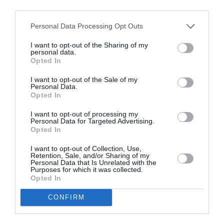
third parties.
țara în care trăim”
Personal Data Processing Opt Outs
Andreea Arnăutu candidează pentru un loc de
I want to opt-out of the Sharing of my
consilier local la Primăria Romei: ”Candidez pentru
personal data.
Opted In
românii care au prins rădăcini aici”
I want to opt-out of the Sale of my
Personal Data.
Un român candidează la alegerile locale din Torino.
Opted In
Cristian Mihai Pascariu: ”Luați în serios importanța
I want to opt-out of processing my
alegerilor!”
Personal Data for Targeted Advertising.
Opted In
Honorius Barnisca, român candidat la Roma, din
I want to opt-out of Collection, Use,
Retention, Sale, and/or Sharing of my
partea Lega Salvini: ”Pentru ca vocea noastră să fie
Personal Data that Is Unrelated with the
Purposes for which it was collected.
auzită!”
Opted In
CONFIRM
Daniela Lache, antreprenoare la Torino, candidează
pentru Consiliul Local: ”Se poate ajunge la integrarea