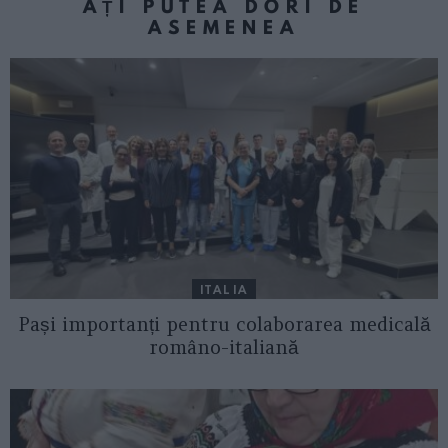
AȚI PUTEA DORI DE
ASEMENEA
ITALIA
Pași importanți pentru colaborarea medicală
româno-italiană