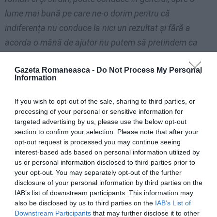
lume mai bună pe care ne-o dorim pentru că
indiferența nu conduce la nici un rezultat și fără a
acorda o mână de ajutor nu putem să pretindem ca
lucrurile să se rezolve de la sine.”
Gazeta Romaneasca -
Do Not Process My Personal
Information
Ce mesaj aveți pentru alegătorii români?
If you wish to opt-out of the sale, sharing to third parties, or
”Fac apel la conștiința fiecărui cetățean, să dea dovadă
processing of your personal or sensitive information for
de maturitate în fața votului pentru a putea aduce
targeted advertising by us, please use the below opt-out
section to confirm your selection. Please note that after your
schimbări în bine și a ne ajuta reciproc pentru o
opt-out request is processed you may continue seeing
integrare demnă de exemplu, atât aici cât și acasă”
.
interest-based ads based on personal information utilized by
us or personal information disclosed to third parties prior to
Adriana Maria Weissenbacher- Ancona
your opt-out. You may separately opt-out of the further
disclosure of your personal information by third parties on the
IAB’s list of downstream participants. This information may
Nicolae Stan candidează la Misterbianco, în Sicilia:
also be disclosed by us to third parties on the
IAB’s List of
”Asta înseamnă o egalitate a drepturilor noastre în
Downstream Participants
that may further disclose it to other