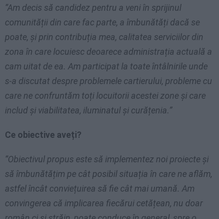
”Am decis să candidez pentru a veni în sprijinul
comunității din care fac parte, a îmbunătăți dacă se
poate, și prin contribuția mea, calitatea serviciilor din
zona în care locuiesc deoarece administrația actuală a
cam uitat de ea. Am participat la toate întâlnirile unde
s-a discutat despre problemele cartierului, probleme cu
care ne confruntăm toți locuitorii acestei zone și care
includ și viabilitatea, iluminatul și curățenia.”
Ce obiective aveți?
”Obiectivul propus este să implementez noi proiecte și
să îmbunătățim pe cât posibil situația în care ne aflăm,
astfel încât conviețuirea să fie cât mai umană. Am
convingerea că implicarea fiecărui cetățean, nu doar
român ci și străin, poate conduce în general, spre o