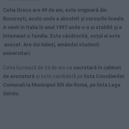
Catia Greco are 49 de ani, este originară din
București, acolo unde a absolvit și cursurile liceale.
A venit în Italia în anul 1997 unde s-a și stabilit și a
întemeiat o familie. Este căsătorită, soțul ei este
avocat. Are doi băieți, amândoi studenți
universitari.
Catia lucrează de 24 de ani ca
secretară în cabinet
de avocatură
și este candidată pe
lista Consilierilor
Comunali la Municipiul XIII din Roma, pe lista Lega
Salvini.