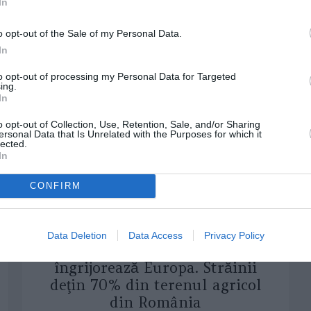
In
o opt-out of the Sale of my Personal Data.
In
to opt-out of processing my Personal Data for Targeted
ing.
In
o opt-out of Collection, Use, Retention, Sale, and/or Sharing
ersonal Data that Is Unrelated with the Purposes for which it
lected.
In
CONFIRM
3
Shares
WEB
Vânzarea pământului
Data Deletion
Data Access
Privacy Policy
românesc către străini
îngrijorează Europa. Străinii
deţin 70% din terenul agricol
din România