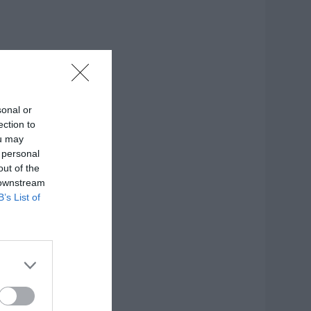
sonal or
ection to
ou may
 personal
out of the
 downstream
B’s List of