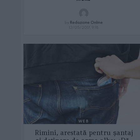
by
Redazione Online
12/05/2017, 9:18
WEB
Rimini, arestată pentru șantaj