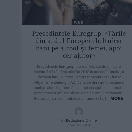
WEB
Preşedintele Eurogrup: «Ţările
din sudul Europei cheltuiesc
bani pe alcool şi femei, apoi
cer ajutor»
Preşedintele Eurogrup, Jeroen Dijsselbloem, care
încearcă să rămână până în 2018 în această funcţie, a
declarat într-un interviu acordat recent Frankfurter
Allgemeine Zeitung (FAZ) că țările din sud “cheltuiesc
bani pe alcool şi femei”, iar apoi cer ajutor, o afirmaţie
pentru care a refuzat să prezinte scuze în Parlamentul
MORE
European, a relatat publicaţia franceză La […]
by
Redazione Online
11/04/2017, 11:45