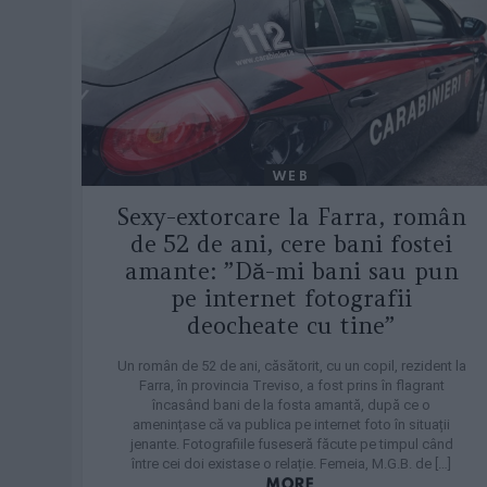
WEB
Sexy-extorcare la Farra, român
de 52 de ani, cere bani fostei
amante: ”Dă-mi bani sau pun
pe internet fotografii
deocheate cu tine”
Un român de 52 de ani, căsătorit, cu un copil, rezident la
Farra, în provincia Treviso, a fost prins în flagrant
încasând bani de la fosta amantă, după ce o
amenințase că va publica pe internet foto în situații
jenante. Fotografiile fuseseră făcute pe timpul când
între cei doi existase o relație. Femeia, M.G.B. de […]
MORE