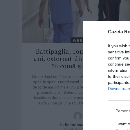
Gazeta R
WEB
If you wish 
Battipaglia, român de 62 de
sensitive in
ani, externat din spital, intră
confirm you
continue se
în comă și moare
information 
further disc
Moare după nouă luni de comă și plimbări continue din
spital în spital. Privind cazul lui Manea Florea, românul
participants
de 62 de ani victimă a unui presupus caz de malpraxis,
Downstream 
procuratura din Salerno, după denunțul rudelor, a
deschis un dosar cu autor necunoscut. Totul a început
MORE
la ora 21 pe 29 iunie anul trecut, când […]
Persona
I want t
by
Redazione Online
27/04/2017, 15:26