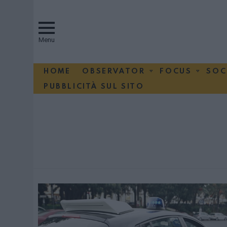
Menu
HOME
OBSERVATOR
FOCUS
SOC
PUBBLICITÀ SUL SITO
You are here:
SUBTERMS
MORE
STORIES