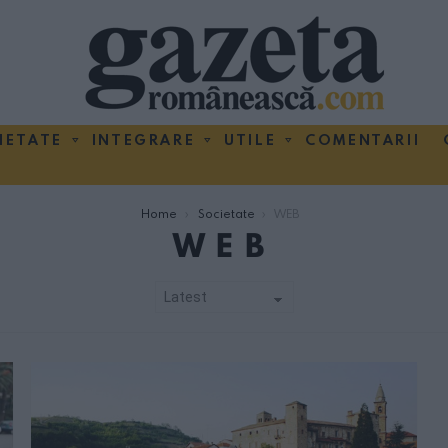
IETATE
INTEGRARE
UTILE
COMENTARII
Home
Societate
WEB
WEB