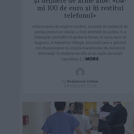
și deținere de arme albe: «Dă-
mi 100 de euro și îți restitui
telefonul»
Infractoarea de origine română, acuzată de tentativă de
șantaj privind un celular, a fost arestată de poliție. S-a
întâmplat sâmbătă 29 aprilie la Rimini, în zona Arco di
Augusto, în Marathon Village, structură care a găzduit
mii de persoane cu ocazia maratonului de duminică
dimineață. În mulțime se afla și un cuplu de turiști
MORE
napolitani: […]
by
Redazione Online
09/05/2017, 12:05