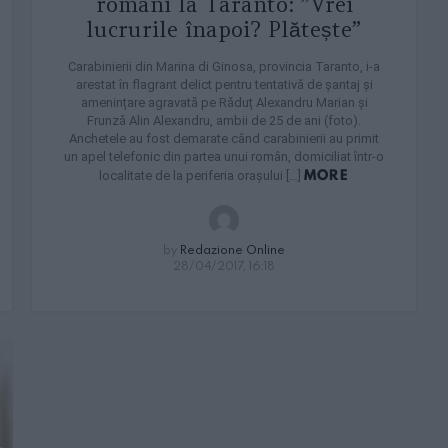
români la Taranto: ”Vrei
lucrurile înapoi? Plătește”
Carabinierii din Marina di Ginosa, provincia Taranto, i-a
arestat în flagrant delict pentru tentativă de șantaj și
amenințare agravată pe Răduț Alexandru Marian și
Frunză Alin Alexandru, ambii de 25 de ani (foto).
Anchetele au fost demarate când carabinierii au primit
un apel telefonic din partea unui român, domiciliat într-o
MORE
localitate de la periferia orașului […]
by
Redazione Online
28/04/2017, 16:18