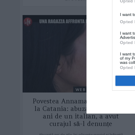
Opted 
I want t
Opted 
I want 
Advertis
Opted 
I want t
of my P
was col
Opted 
WEB
Povestea Annamariei, româncă
la Catania: abuzată mai mulți
ani de un italian, a avut
curajul să-l denunțe
Abuzată ani de zile, își găsește curajul și înfruntă