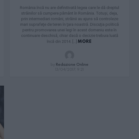
România încă nu are definitivată legea care le dă dreptul
străinilor să cumpere pământ în România. Totuşi, deja,
prin intermediari români, străinii au ajuns să controleze
mari suprafeţe de teren în ţara noastră. Discuţia politică
pentru promovarea unei legi în acest domeniu este în
continuare deschisă, chiar dacă o decizie trebuia luată
MORE
încă din 2014. […]
by
Redazione Online
13/04/2017, 9:21