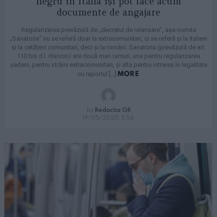
negru în Italia își pot face acum
documente de angajare
Regularizarea prevăzută de „decretul de relansare”, așa-numita
„Sanatoria” nu se referă doar la extracomunitari, ci se referă și la italieni
și la cetățeni comunitari, deci și la români. Sanatoria (prevăzută de art.
110 bis d.l. rilancio) are două mari ramuri, una pentru regularizarea
șederii, pentru străini extracomunitari, și alta pentru intrarea în legalitate
MORE
cu raportul […]
by
Redactia GR
19/05/2020, 11:56