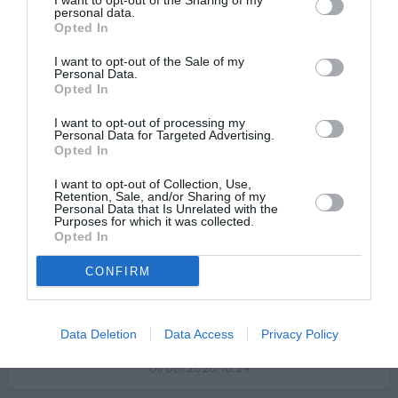
I want to opt-out of the Sharing of my
personal data.
Opted In
I want to opt-out of the Sale of my
Personal Data.
Opted In
19
Shares
LEGISLAȚIE
I want to opt-out of processing my
Regularizare 2020: decretul de punere în
Personal Data for Targeted Advertising.
Opted In
aplicare, publicat în Gazzetta Ufficiale. Iată
textul
I want to opt-out of Collection, Use,
Retention, Sale, and/or Sharing of my
Decretul privind normele de aplicare ale decretului de regularizare a
Personal Data that Is Unrelated with the
Purposes for which it was collected.
șederii străinilor și a raporturilor de muncă neregulare a fost publicat în
Opted In
29 mai în Gazeta Oficială a Republicii Italiene (Gazzetta Ufficiale nr. 137
din 29.05.2020). Decretul Ministerului de Interne din 27 mai 2020
CONFIRM
Modalitatea de depunere a cererii de regularizare a relațiilor de muncă
MORE
[…]
Data Deletion
Data Access
Privacy Policy
by
Redactia GR
01/06/2020, 10:24