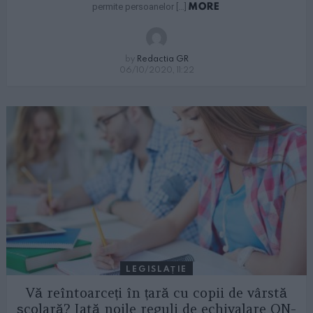
MORE
permite persoanelor […]
by
Redactia GR
06/10/2020, 11:22
LEGISLAȚIE
Vă reîntoarceți în țară cu copii de vârstă
școlară? Iată noile reguli de echivalare ON-