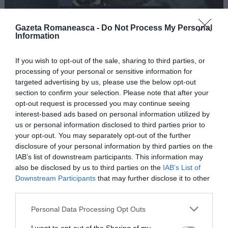
176
Shares
LEGISLAȚIE
Lucrezi în străinătate? Află ce drepturi de
Gazeta Romaneasca -
Do Not Process My Personal
Information
pensie ai şi când te poţi pensiona
Românii care au muncit de-a lungul vieţii în mai multe state membre UE
If you wish to opt-out of the sale, sharing to third parties, or
şi acum se apropie de pensionare, trebuie să ştie că sunt şanse să fi
processing of your personal or sensitive information for
dobândit drepturi de pensie în fiecare dintre ţările unde au lucrat, scrie
targeted advertising by us, please use the below opt-out
Adevărul . Astfel, la calcularea pensiei se va ţine cont de fiecare
section to confirm your selection. Please note that after your
MORE
perioadă lucrată, însă vârsta […]
opt-out request is processed you may continue seeing
interest-based ads based on personal information utilized by
us or personal information disclosed to third parties prior to
by
gabriela
your opt-out. You may separately opt-out of the further
02/06/2020, 15:36
disclosure of your personal information by third parties on the
IAB’s list of downstream participants. This information may
also be disclosed by us to third parties on the
IAB’s List of
Downstream Participants
that may further disclose it to other
third parties.
Personal Data Processing Opt Outs