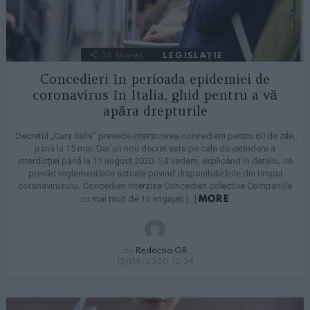
35
Shares
LEGISLAȚIE
Concedieri în perioada epidemiei de
coronavirus în Italia, ghid pentru a vă
apăra drepturile
Decretul „Cura Italia” prevede interzicerea concedierii pentru 60 de zile,
până la 15 mai. Dar un nou decret este pe cale de extindere a
interdicției până la 17 august 2020. Să vedem, explicând în detaliu, ce
prevăd reglementările actuale privind disponibilizările din timpul
coronavirusului. Concedieri interzise Concedieri colective Companiile
MORE
cu mai mult de 15 angajați […]
by
Redactia GR
12/05/2020, 12:24