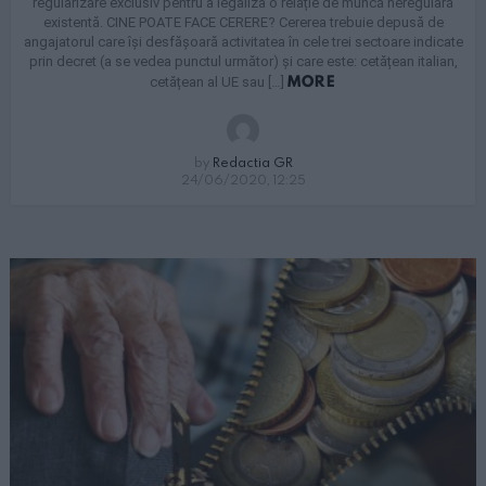
regularizare exclusiv pentru a legaliza o relație de muncă neregulară
existentă. CINE POATE FACE CERERE? Cererea trebuie depusă de
angajatorul care își desfășoară activitatea în cele trei sectoare indicate
prin decret (a se vedea punctul următor) și care este: cetățean italian,
MORE
cetățean al UE sau […]
by
Redactia GR
24/06/2020, 12:25