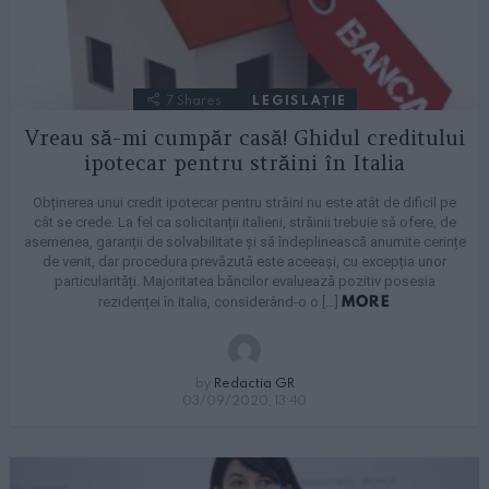
7
Shares
LEGISLAȚIE
Vreau să-mi cumpăr casă! Ghidul creditului
ipotecar pentru străini în Italia
Obținerea unui credit ipotecar pentru străini nu este atât de dificil pe
cât se crede. La fel ca solicitanții italieni, străinii trebuie să ofere, de
asemenea, garanții de solvabilitate și să îndeplinească anumite cerințe
de venit, dar procedura prevăzută este aceeași, cu excepția unor
particularități. Majoritatea băncilor evaluează pozitiv posesia
MORE
rezidenței în Italia, considerând-o o […]
by
Redactia GR
03/09/2020, 13:40