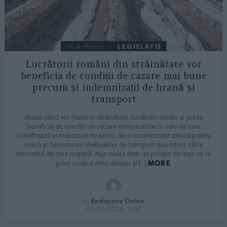
6
Shares
LEGISLAȚIE
Lucrătorii români din străinătate vor
beneficia de condiții de cazare mai bune
precum și indemnizații de hrană și
transport
Atunci când vor munci în străinătate, lucrătorii români ar putea
beneficia de condiții de cazare comparabile cu cele de care
beneficiază și muncitorii de acolo, de o indemnizație zilnică pentru
hrană și decontarea cheltuielilor de transport dus-întors către
domiciliul din țara noastră. Așa reiese dintr-un proiect de lege ce va
MORE
primi curând votul decisiv al […]
by
Redazione Online
09/10/2020, 9:04